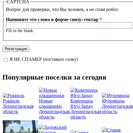
CAPTCHA
Вопрос для проверки, что Вы человек, а не спам робот.
Напишите это слово в форме снизу: гектар
*
Fill in the blank.
Я НЕ СПАМЕР (поставьте галку)
I'm a spammer
Популярные поселки за сегодня
Роквиль
Новые
Кивеннапа
Муромицы
Ленинградская
ольшаники
Юго-Запад
Ленинградская
область
Ленинградская
Ленинградская
область
область
область