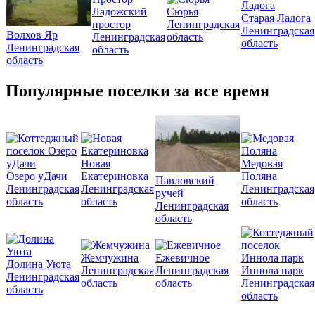
Ладожский
Сюрья
Старая Ладога
простор
Ленинградская
Ленинградская
Волхов Яр
Ленинградская
область
область
Ленинградская
область
область
Популярные поселки за все время
Новая
Медовая
Озеро уДачи
Екатериновка
Поляна
Павловский
Ленинградская
Ленинградская
Ленинградская
ручей
область
область
область
Ленинградская
область
Жемчужина
Ежевичное
Долина Уюта
Ленинградская
Ленинградская
Иннола парк
Ленинградская
область
область
Ленинградская
область
область