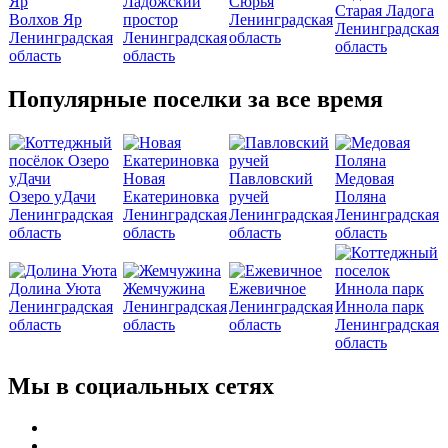
Ладожский
Сюрья
Старая Ладога
Волхов Яр
простор
Ленинградская
Ленинградская
Ленинградская
Ленинградская
область
область
область
область
Популярные поселки за все время
Новая
Павловский
Медовая
Озеро уДачи
Екатериновка
ручей
Поляна
Ленинградская
Ленинградская
Ленинградская
Ленинградская
область
область
область
область
Долина Уюта
Жемчужина
Ежевичное
Ленинградская
Ленинградская
Ленинградская
Иннола парк
область
область
область
Ленинградская
область
Мы в социальных сетях