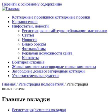
Перейти к основному содержанию
Коттеджные поселки
все коттеджные поселки
Карта
поселков
Инфо
статьи, новости
Регистрация на сайте
для публикации материалов
Статьи
Новости
Видео обзоры
Фотоальбомы
Реклама
и возможности сайта
Контакты
Войти
регистрация
Жилые комплексы
загородные жилые комплексы
Загородные дома
все загородные коттеджи
Участки
земельные участки
Главная
/
Регистрация пользователя
/
Регистрация
пользователя
Главные вкладки
Регистрация
(активная вкладка)