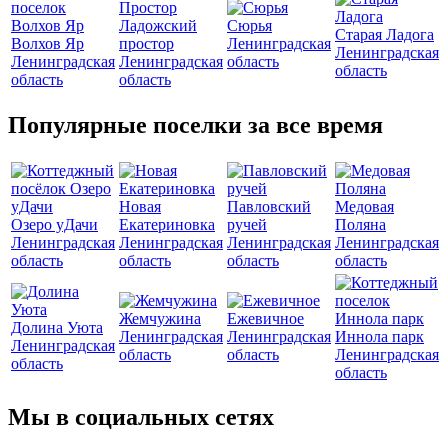
Ладожский
Сюрья
Старая Ладога
Волхов Яр
простор
Ленинградская
Ленинградская
Ленинградская
Ленинградская
область
область
область
область
Популярные поселки за все время
Новая
Павловский
Медовая
Озеро уДачи
Екатериновка
ручей
Поляна
Ленинградская
Ленинградская
Ленинградская
Ленинградская
область
область
область
область
Жемчужина
Ежевичное
Долина Уюта
Ленинградская
Ленинградская
Иннола парк
Ленинградская
область
область
Ленинградская
область
область
Мы в социальных сетях