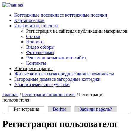
Перейти к основному содержанию
Коттеджные поселки
все коттеджные поселки
Карта
поселков
Инфо
статьи, новости
Регистрация на сайте
для публикации материалов
Статьи
Новости
Видео обзоры
Фотоальбомы
Реклама
и возможности сайта
Контакты
Войти
регистрация
Жилые комплексы
загородные жилые комплексы
Загородные дома
все загородные коттеджи
Участки
земельные участки
Главная
/
Регистрация пользователя
/
Регистрация
пользователя
Регистрация
(активная вкладка)
Войти
Забыли пароль?
Главные вкладки
Регистрация пользователя