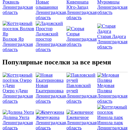
Роквиль
Новые
Кивеннапа
Муромицы
Ленинградская
ольшаники
Юго-Запад
Ленинградская
область
Ленинградская
Ленинградская
область
область
область
Ладожский
Сюрья
Старая Ладога
Волхов Яр
простор
Ленинградская
Ленинградская
Ленинградская
Ленинградская
область
область
область
область
Популярные поселки за все время
Новая
Павловский
Медовая
Озеро уДачи
Екатериновка
ручей
Поляна
Ленинградская
Ленинградская
Ленинградская
Ленинградская
область
область
область
область
Долина Уюта
Жемчужина
Ежевичное
Ленинградская
Ленинградская
Ленинградская
Иннола парк
область
область
область
Ленинградская