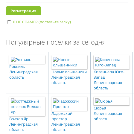
Я НЕ СПАМЕР (поставьте галку)
I'm a spammer
Популярные поселки за сегодня
Роквиль
Ленинградская
Новые ольшаники
Кивеннапа Юго-
область
Ленинградская
Запад
область
Ленинградская
область
Сюрья
Ладожский
Ленинградская
Волхов Яр
простор
область
Ленинградская
Ленинградская
область
область