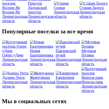
Ладожский
Сюрья
Старая Ладога
Волхов Яр
простор
Ленинградская
Ленинградская
Ленинградская
Ленинградская
область
область
область
область
Популярные поселки за все время
Новая
Павловский
Медовая
Озеро уДачи
Екатериновка
ручей
Поляна
Ленинградская
Ленинградская
Ленинградская
Ленинградская
область
область
область
область
Долина Уюта
Жемчужина
Ежевичное
Ленинградская
Ленинградская
Ленинградская
Иннола парк
область
область
область
Ленинградская
область
Мы в социальных сетях