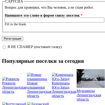
CAPTCHA
Вопрос для проверки, что Вы человек, а не спам робот.
Напишите это слово в форме снизу: поселок
*
Fill in the blank.
Я НЕ СПАМЕР (поставьте галку)
I'm a spammer
Популярные поселки за сегодня
Роквиль
Новые
Кивеннапа
Ленинградская
ольшаники
Юго-Запад
Муромицы
область
Ленинградская
Ленинградская
Ленинградская
область
область
область