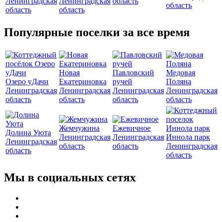
Ленинградская
Ленинградская
область
область
область
область
Популярные поселки за все время
Новая
Павловский
Медовая
Озеро уДачи
Екатериновка
ручей
Поляна
Ленинградская
Ленинградская
Ленинградская
Ленинградская
область
область
область
область
Жемчужина
Ежевичное
Долина Уюта
Ленинградская
Ленинградская
Иннола парк
Ленинградская
область
область
Ленинградская
область
область
Мы в социальных сетях