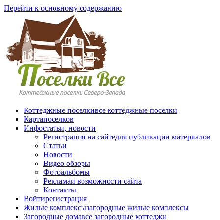
Перейти к основному содержанию
Коттеджные поселки
все коттеджные поселки
Карта
поселков
Инфо
статьи, новости
Регистрация на сайте
для публикации материалов
Статьи
Новости
Видео обзоры
Фотоальбомы
Реклама
и возможности сайта
Контакты
Войти
регистрация
Жилые комплексы
загородные жилые комплексы
Загородные дома
все загородные коттеджи