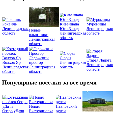
Роквиль
Кивеннапа
Муромицы
Ленинградская
Юго-Запад
Ленинградская
Новые
область
Ленинградская
область
ольшаники
область
Ленинградская
область
Ладожский
Сюрья
Старая Ладога
Волхов Яр
простор
Ленинградская
Ленинградская
Ленинградская
Ленинградская
область
область
область
область
Популярные поселки за все время
Новая
Павловский
Озеро уДачи
Екатериновка
ручей