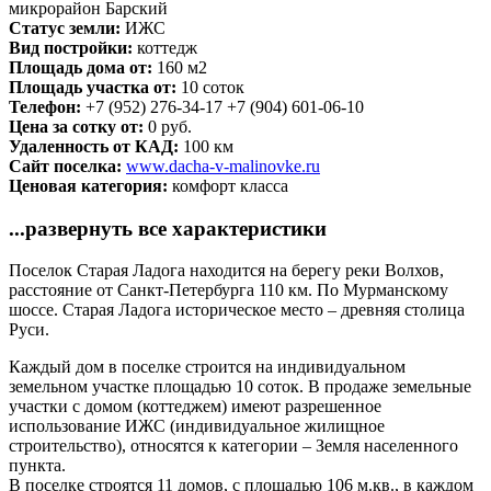
микрорайон Барский
Статус земли:
ИЖС
Вид постройки:
коттедж
Площадь дома от:
160 м2
Площадь участка от:
10 соток
Телефон:
+7 (952) 276-34-17 +7 (904) 601-06-10
Цена за сотку от:
0 руб.
Удаленность от КАД:
100 км
Сайт поселка:
www.dacha-v-malinovke.ru
Ценовая категория:
комфорт класса
...развернуть все характеристики
Поселок Старая Ладога находится на берегу реки Волхов,
расстояние от Санкт-Петербурга 110 км. По Мурманскому
шоссе. Старая Ладога историческое место – древняя столица
Руси.
Каждый дом в поселке строится на индивидуальном
земельном участке площадью 10 соток. В продаже земельные
участки с домом (коттеджем) имеют разрешенное
использование ИЖС (индивидуальное жилищное
строительство), относятся к категории – Земля населенного
пункта.
В поселке строятся 11 домов, с площадью 106 м.кв., в каждом