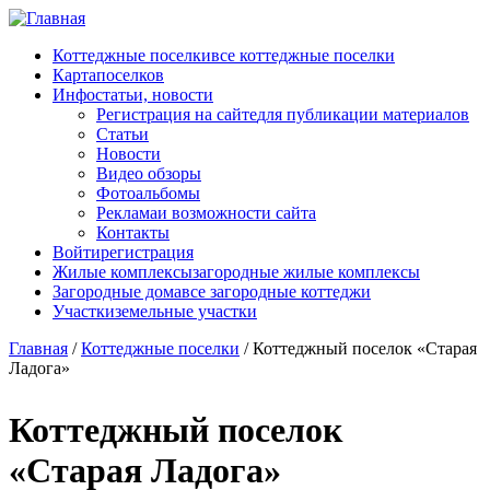
Перейти к основному содержанию
Коттеджные поселки
все коттеджные поселки
Карта
поселков
Инфо
статьи, новости
Регистрация на сайте
для публикации материалов
Статьи
Новости
Видео обзоры
Фотоальбомы
Реклама
и возможности сайта
Контакты
Войти
регистрация
Жилые комплексы
загородные жилые комплексы
Загородные дома
все загородные коттеджи
Участки
земельные участки
Главная
/
Коттеджные поселки
/
Коттеджный поселок «Старая
Ладога»
Коттеджный поселок
«Старая Ладога»