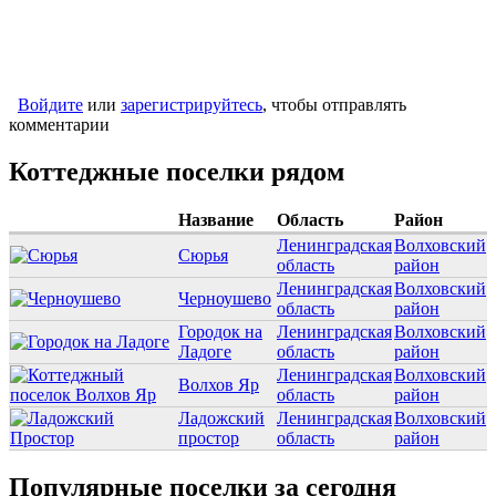
Войдите
или
зарегистрируйтесь
, чтобы отправлять
комментарии
Коттеджные поселки рядом
Название
Область
Район
Ленинградская
Волховский
Сюрья
область
район
Ленинградская
Волховский
Черноушево
область
район
Городок на
Ленинградская
Волховский
Ладоге
область
район
Ленинградская
Волховский
Волхов Яр
область
район
Ладожский
Ленинградская
Волховский
простор
область
район
Популярные поселки за сегодня