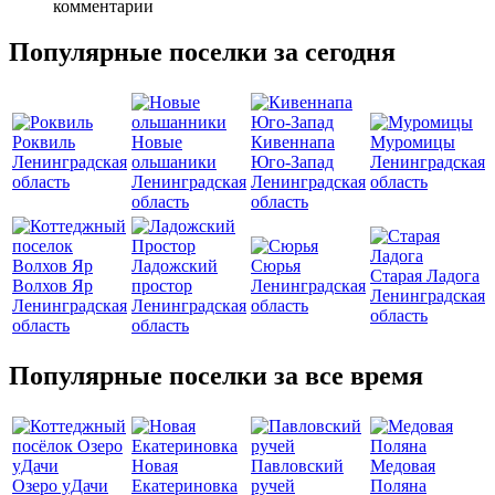
комментарии
Популярные поселки за сегодня
Роквиль
Новые
Кивеннапа
Муромицы
Ленинградская
ольшаники
Юго-Запад
Ленинградская
область
Ленинградская
Ленинградская
область
область
область
Ладожский
Сюрья
Старая Ладога
Волхов Яр
простор
Ленинградская
Ленинградская
Ленинградская
Ленинградская
область
область
область
область
Популярные поселки за все время
Новая
Павловский
Медовая
Озеро уДачи
Екатериновка
ручей
Поляна