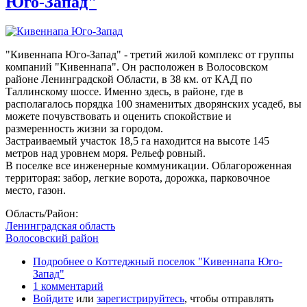
Юго-Запад"
"Кивеннапа Юго-Запад" - третий жилой комплекс от группы
компаний "Кивеннапа". Он расположен в Волосовском
районе Ленинградской Области, в 38 км. от КАД по
Таллинскому шоссе. Именно здесь, в районе, где в
располагалось порядка 100 знаменитых дворянских усадеб, вы
можете почувствовать и оценить спокойствие и
размеренность жизни за городом.
Застраиваемый участок 18,5 га находится на высоте 145
метров над уровнем моря. Рельеф ровный.
В поселке все инженерные коммуникации. Облагороженная
территорая: забор, легкие ворота, дорожка, парковочное
место, газон.
Область/Район:
Ленинградская область
Волосовский район
Подробнее
о Коттеджный поселок "Кивеннапа Юго-
Запад"
1 комментарий
Войдите
или
зарегистрируйтесь
, чтобы отправлять