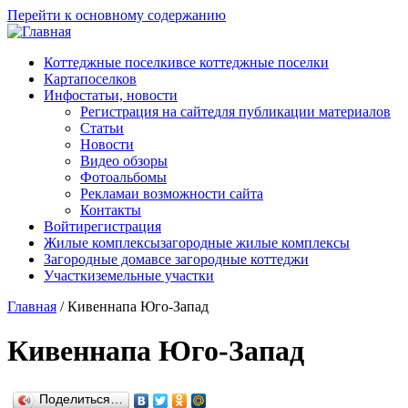
Перейти к основному содержанию
Коттеджные поселки
все коттеджные поселки
Карта
поселков
Инфо
статьи, новости
Регистрация на сайте
для публикации материалов
Статьи
Новости
Видео обзоры
Фотоальбомы
Реклама
и возможности сайта
Контакты
Войти
регистрация
Жилые комплексы
загородные жилые комплексы
Загородные дома
все загородные коттеджи
Участки
земельные участки
Главная
/
Кивеннапа Юго-Запад
Кивеннапа Юго-Запад
Поделиться…