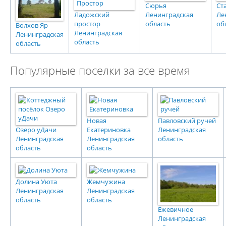
Сюрья
Ст
Ладожский
Ленинградская
Ле
простор
область
об
Волхов Яр
Ленинградская
Ленинградская
область
область
Популярные поселки за все время
Новая
Павловский ручей
Озеро уДачи
Екатериновка
Ленинградская
Ленинградская
Ленинградская
область
область
область
Долина Уюта
Жемчужина
Ленинградская
Ленинградская
область
область
Ежевичное
Ленинградская