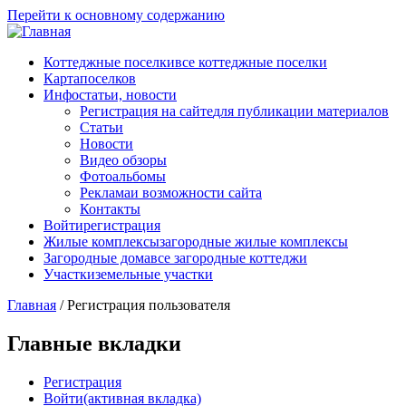
Перейти к основному содержанию
Коттеджные поселки
все коттеджные поселки
Карта
поселков
Инфо
статьи, новости
Регистрация на сайте
для публикации материалов
Статьи
Новости
Видео обзоры
Фотоальбомы
Реклама
и возможности сайта
Контакты
Войти
регистрация
Жилые комплексы
загородные жилые комплексы
Загородные дома
все загородные коттеджи
Участки
земельные участки
Главная
/
Регистрация пользователя
Главные вкладки
Регистрация
Войти
(активная вкладка)