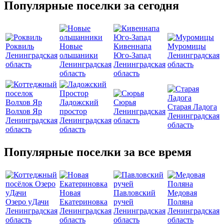
Популярные поселки за сегодня
Роквиль
Новые
Кивеннапа
Муромицы
Ленинградская
ольшаники
Юго-Запад
Ленинградская
область
Ленинградская
Ленинградская
область
область
область
Ладожский
Сюрья
Старая Ладога
Волхов Яр
простор
Ленинградская
Ленинградская
Ленинградская
Ленинградская
область
область
область
область
Популярные поселки за все время
Новая
Павловский
Медовая
Озеро уДачи
Екатериновка
ручей
Поляна
Ленинградская
Ленинградская
Ленинградская
Ленинградская
область
область
область
область