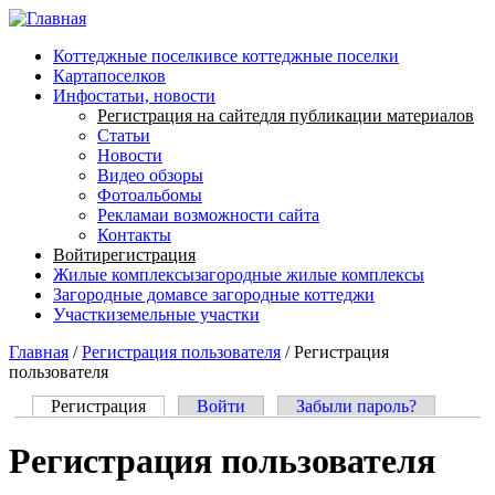
Перейти к основному содержанию
Коттеджные поселки
все коттеджные поселки
Карта
поселков
Инфо
статьи, новости
Регистрация на сайте
для публикации материалов
Статьи
Новости
Видео обзоры
Фотоальбомы
Реклама
и возможности сайта
Контакты
Войти
регистрация
Жилые комплексы
загородные жилые комплексы
Загородные дома
все загородные коттеджи
Участки
земельные участки
Главная
/
Регистрация пользователя
/
Регистрация
пользователя
Регистрация
(активная вкладка)
Войти
Забыли пароль?
Главные вкладки
Регистрация пользователя