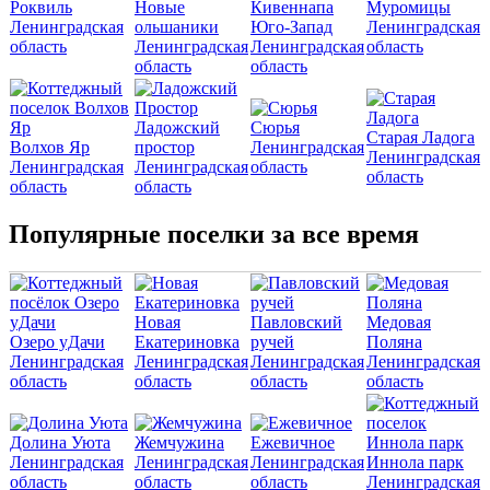
Роквиль
Новые
Кивеннапа
Муромицы
Ленинградская
ольшаники
Юго-Запад
Ленинградская
область
Ленинградская
Ленинградская
область
область
область
Ладожский
Сюрья
Старая Ладога
Волхов Яр
простор
Ленинградская
Ленинградская
Ленинградская
Ленинградская
область
область
область
область
Популярные поселки за все время
Новая
Павловский
Медовая
Озеро уДачи
Екатериновка
ручей
Поляна
Ленинградская
Ленинградская
Ленинградская
Ленинградская
область
область
область
область
Долина Уюта
Жемчужина
Ежевичное
Ленинградская
Ленинградская
Ленинградская
Иннола парк
область
область
область
Ленинградская