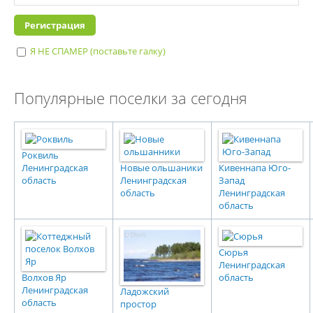
Я НЕ СПАМЕР (поставьте галку)
I'm a spammer
Популярные поселки за сегодня
Роквиль
Ленинградская
Новые ольшаники
Кивеннапа Юго-
область
Ленинградская
Запад
область
Ленинградская
область
Сюрья
Ленинградская
Волхов Яр
область
Ленинградская
Ладожский
область
простор