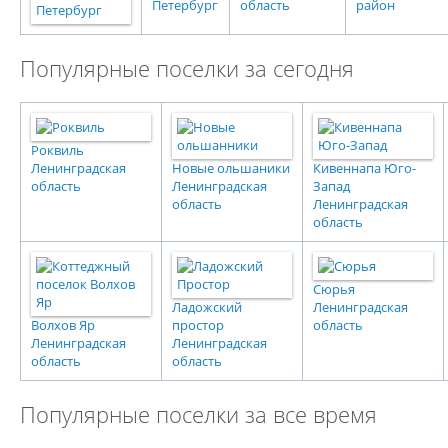
Петербург
область
район
Популярные поселки за сегодня
Роквиль
Ленинградская
Новые ольшаники
Кивеннапа Юго-
область
Ленинградская
Запад
область
Ленинградская
область
Сюрья
Ладожский
Ленинградская
Волхов Яр
простор
область
Ленинградская
Ленинградская
область
область
Популярные поселки за все время