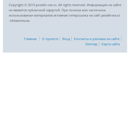
Copyright © 2013 poselki-vse.ru. All rights reserved. Информация на сайте
не является публичной офертой. При полном или частичном
использовании материалов активная гиперссылка на сайт
poselki-vse.ru​
обязательна.
Главная
О проекте
Вход
Контакты и реклама на сайте
Sitemap
Карта сайта