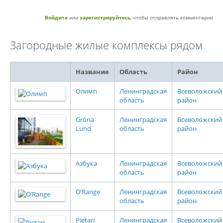
Войдите
или
зарегистрируйтесь
, чтобы отправлять комментарии
Загородные жилые комплексы рядом
Название
Область
Район
Олимп
Ленинградская
Всеволожский
область
район
Gröna
Ленинградская
Всеволожский
Lund
область
район
Азбука
Ленинградская
Всеволожский
область
район
O’Range
Ленинградская
Всеволожский
область
район
Pietari
Ленинградская
Всеволожский