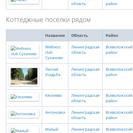
область
район
Коттеджные поселки рядом
Название
Область
Район
Wellness
Ленинградская
Всеволожский
club
область
район
Суханово
Лесная
Ленинградская
Всеволожский
Усадьба
область
район
Кяселево
Ленинградская
Всеволожский
область
район
Антоновка
Ленинградская
Всеволожский
область
район
Малый
Ленинградская
Всеволожский