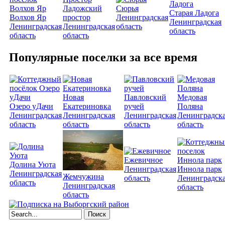
Ладожский
Сюрья
Старая Ладога
Волхов Яр
простор
Ленинградская
Ленинградская
Ленинградская
Ленинградская
область
область
область
область
Популярные поселки за все время
Новая
Павловский
Медовая
Озеро уДачи
Екатериновка
ручей
Поляна
Ленинградская
Ленинградская
Ленинградская
Ленинградск
область
область
область
область
Ежевичное
Долина Уюта
Ленинградская
Иннола парк
Ленинградская
Жемчужина
область
Ленинградск
область
Ленинградская
область
область