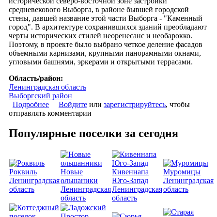
исторической северо-восточной зоне застройки
средневекового Выборга, в районе бывшей городской
стены, давшей название этой части Выборга - "Каменный
город". В архитектуре сохранившихся зданий преобладают
черты исторических стилей неоренесанс и необарокко.
Поэтому, в проекте было выбрано четкое деление фасадов
объемными карнизами, крупными панорамными окнами,
угловыми башнями, эркерами и открытыми террасами.
Область/район:
Ленинградская область
Выборгский район
Подробнее
о Многоквартирный жилой дом "Linna"
Войдите
или
зарегистрируйтесь
, чтобы
отправлять комментарии
Популярные поселки за сегодня
Роквиль
Новые
Кивеннапа
Муромицы
Ленинградская
ольшаники
Юго-Запад
Ленинградская
область
Ленинградская
Ленинградская
область
область
область