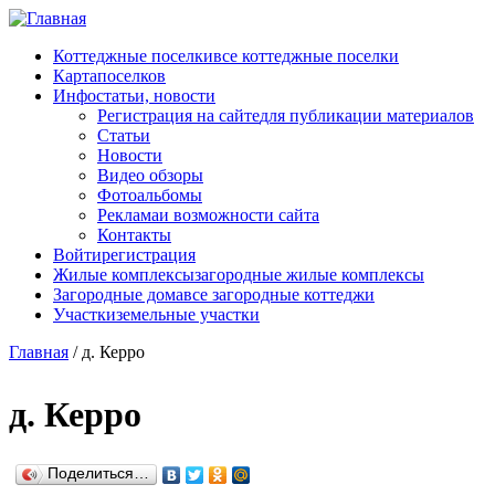
Перейти к основному содержанию
Коттеджные поселки
все коттеджные поселки
Карта
поселков
Инфо
статьи, новости
Регистрация на сайте
для публикации материалов
Статьи
Новости
Видео обзоры
Фотоальбомы
Реклама
и возможности сайта
Контакты
Войти
регистрация
Жилые комплексы
загородные жилые комплексы
Загородные дома
все загородные коттеджи
Участки
земельные участки
Главная
/
д. Керро
д. Керро
Поделиться…