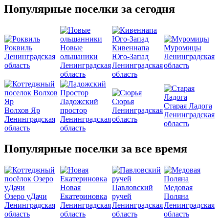
Популярные поселки за сегодня
Роквиль
Новые
Кивеннапа
Муромицы
Ленинградская
ольшаники
Юго-Запад
Ленинградская
область
Ленинградская
Ленинградская
область
область
область
Ладожский
Сюрья
Старая Ладога
Волхов Яр
простор
Ленинградская
Ленинградская
Ленинградская
Ленинградская
область
область
область
область
Популярные поселки за все время
Новая
Павловский
Медовая
Озеро уДачи
Екатериновка
ручей
Поляна
Ленинградская
Ленинградская
Ленинградская
Ленинградская
область
область
область
область