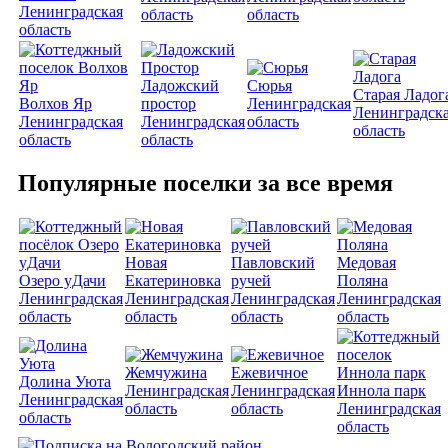
Ленинградская
область
область
область
Ладожский
Сюрья
Старая Ладог
Волхов Яр
простор
Ленинградская
Ленинградск
Ленинградская
Ленинградская
область
область
область
область
Популярные поселки за все время
Новая
Павловский
Медовая
Озеро уДачи
Екатериновка
ручей
Поляна
Ленинградская
Ленинградская
Ленинградская
Ленинградская
область
область
область
область
Жемчужина
Ежевичное
Долина Уюта
Ленинградская
Ленинградская
Иннола парк
Ленинградская
область
область
Ленинградская
область
область