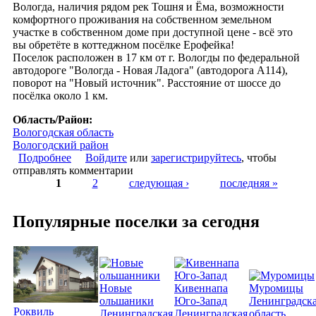
Вологда, наличия рядом рек Тошня и Ёма, возможности
комфортного проживания на собственном земельном
участке в собственном доме при доступной цене - всё это
вы обретёте в коттеджном посёлке Ерофейка!
Поселок расположен в 17 км от г. Вологды по федеральной
автодороге "Вологда - Новая Ладога" (автодорога А114),
поворот на "Новый источник". Расстояние от шоссе до
посёлка около 1 км.
Область/Район:
Вологодская область
Вологодский район
Подробнее
о Коттеджный поселок "Ерофейка"
Войдите
или
зарегистрируйтесь
, чтобы
отправлять комментарии
1
2
следующая ›
последняя »
Страницы
Популярные поселки за сегодня
Новые
Кивеннапа
Муромицы
ольшаники
Юго-Запад
Ленинградск
Роквиль
Ленинградская
Ленинградская
область