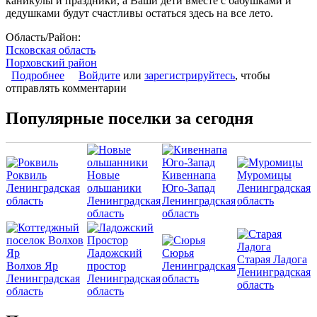
каникулы и праздники, а Ваши дети вместе с бабушками и
дедушками будут счастливы остаться здесь на все лето.
Область/Район:
Псковская область
Порховский район
Подробнее
о Коттеджный поселок «Порховские Просторы»
Войдите
или
зарегистрируйтесь
, чтобы
отправлять комментарии
Популярные поселки за сегодня
Роквиль
Новые
Кивеннапа
Муромицы
Ленинградская
ольшаники
Юго-Запад
Ленинградская
область
Ленинградская
Ленинградская
область
область
область
Ладожский
Сюрья
Старая Ладога
Волхов Яр
простор
Ленинградская
Ленинградская
Ленинградская
Ленинградская
область
область
область
область