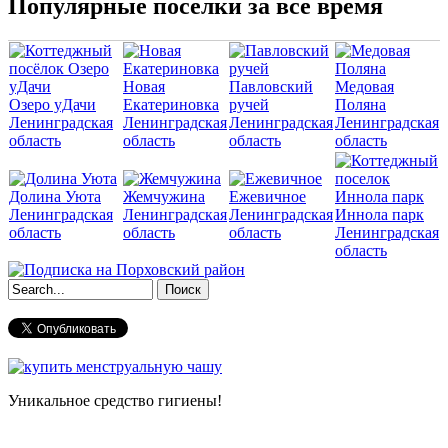
Популярные поселки за все время
Новая
Павловский
Медовая
Озеро уДачи
Екатериновка
ручей
Поляна
Ленинградская
Ленинградская
Ленинградская
Ленинградская
область
область
область
область
Долина Уюта
Жемчужина
Ежевичное
Ленинградская
Ленинградская
Ленинградская
Иннола парк
область
область
область
Ленинградская
область
Форма поиска
Уникальное средство гигиены!