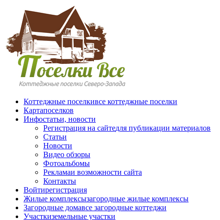
Перейти к основному содержанию
Коттеджные поселки
все коттеджные поселки
Карта
поселков
Инфо
статьи, новости
Регистрация на сайте
для публикации материалов
Статьи
Новости
Видео обзоры
Фотоальбомы
Реклама
и возможности сайта
Контакты
Войти
регистрация
Жилые комплексы
загородные жилые комплексы
Загородные дома
все загородные коттеджи
Участки
земельные участки