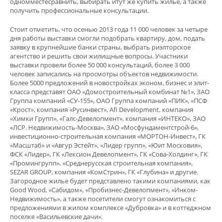
одномместесравнить, выбирать итут же купить жилье, а также
получить профессиональные консультации.
Стоит отметить, что осенью 2013 года 11 000 человек за четыре
дня работы выставки смогли подобрать квартиру, дом, подать
заявку в крупнейшие банки страны, выбрать риэлторское
агентство и решить свои жилищные вопросы. Участники
выставки провели более 50 000 консультаций, более 3 000
человек записались на просмотры объектов недвижимости.
Более 5000 предложений в новостройках эконом, бизнес и элит-
класса представят ОАО «Домостроительный комбинат №1», ЗАО
Группа компаний «СУ-155», ОАО Группа компаний «ПИК», «ПСФ
«Крост», компания «Русинвест», Afi Development, компания
«Химки Групп», «Галс-Девелопмент», компания «ИНТЕКО», ЗАО
«ЛСР. Недвижимость-Москва», ЗАО «Мосфундаментстрой-6»,
инвестиционно-строительная компания «МОРТОН-Инвест», ГК
«Масштаб» и «Авгур Эстейт», «Лидер групп», «Юит Московия»,
ФСК «Лидер», ГК «Лексион Девелопмент», ГК «Сова-Холдинг», ГК
«Промингрупп», «Среднерусская строительная компания»,
SEZAR GROUP, компания «КомСтрин», ГК «Глубина» и другие.
Загородное жилье будет представлено такими компаниями, как
Good Wood, «Сабидом», «Пробизнес-Девелопмент», «Инком-
Недвижимость», а также посетители смогут ознакомиться с
предложениями в жилом комплексе «Дубровка» и в коттеджном
поселке «Васильевские дачи».