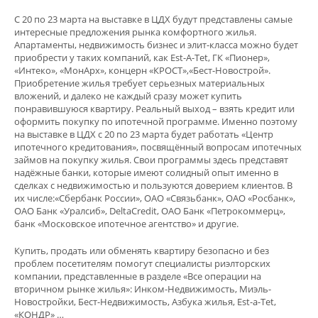
С 20 по 23 марта на выставке в ЦДХ будут представлены самые
интересные предложения рынка комфортного жилья.
Апартаменты, недвижимость бизнес и элит-класса можно будет
приобрести у таких компаний, как Est-A-Tet, ГК «Пионер»,
«Интеко», «МонАрх», концерн «КРОСТ»,«Бест-Новострой».
Приобретение жилья требует серьезных материальных
вложений, и далеко не каждый сразу может купить
понравившуюся квартиру. Реальный выход – взять кредит или
оформить покупку по ипотечной программе. Именно поэтому
на выставке в ЦДХ с 20 по 23 марта будет работать «Центр
ипотечного кредитования», посвящённый вопросам ипотечных
займов на покупку жилья. Свои программы здесь представят
надёжные банки, которые имеют солидный опыт именно в
сделках с недвижимостью и пользуются доверием клиентов. В
их числе:«Сбербанк России», ОАО «Связьбанк», ОАО «Росбанк»,
ОАО Банк «Уралсиб», DeltaCredit, ОАО Банк «Петрокоммерц»,
банк «Московское ипотечное агентство» и другие.
Купить, продать или обменять квартиру безопасно и без
проблем посетителям помогут специалисты риэлторских
компании, представленные в разделе «Все операции на
вторичном рынке жилья»: Инком-Недвижимость, Миэль-
Новостройки, Бест-Недвижимость, Азбука жилья, Est-a-Tet,
«КОНДР» …