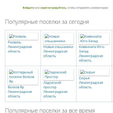
Войдите
или
зарегистрируйтесь
, чтобы отправлять комментарии
Популярные поселки за сегодня
Роквиль
Ленинградская
Новые ольшаники
Кивеннапа Юго-
область
Ленинградская
Запад
область
Ленинградская
область
Сюрья
Ладожский
Ленинградская
Волхов Яр
простор
область
Ленинградская
Ленинградская
область
область
Популярные поселки за все время