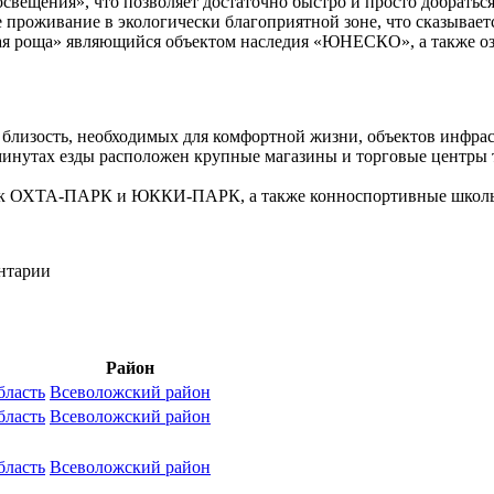
освещения», что позволяет достаточно быстро и просто добрать
оживание в экологически благоприятной зоне, что сказываетс
я роща» являющийся объектом наследия «ЮНЕСКО», а также оз
зость, необходимых для комфортной жизни, объектов инфраст
 5 минутах езды расположен крупные магазины и торговые це
как ОХТА-ПАРК и ЮККИ-ПАРК, а также конноспортивные школы 
ентарии
Район
бласть
Всеволожский район
бласть
Всеволожский район
бласть
Всеволожский район