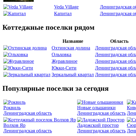
Veda Village
Ленинградская о
Капитал
Ленинградская о
Коттеджные поселки рядом
Название
Область
Охтинская долина
Ленинградская обл
Ольховка
Ленинградская обл
Журавлиное
Ленинградская обл
Юкки-Сити
Ленинградская обл
Зеркальный квартал
Ленинградская обл
Популярные поселки за сегодня
Роквиль
Новые ольшаники
Кив
Ленинградская область
Ленинградская область
Лен
Волхов Яр
Ладожский простор
Сюр
Ленинградская область
Ленинградская область
Лен