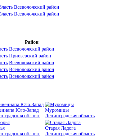
бласть
Всеволожский район
бласть
Всеволожский район
Район
асть
Всеволожский район
асть
Приозерский район
асть
Всеволожский район
асть
Всеволожский район
асть
Всеволожский район
еннапа Юго-Запад
Муромицы
инградская область
Ленинградская область
ья
Старая Ладога
инградская область
Ленинградская область