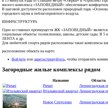
в 15 минутах езды от станций метро «Озерки» и «Проспект Пр
жилого комплекса «ЗАПОВЕДНЫЙ» обеспечивает комфортное пр
В шаговой доступности расположен природный парк «Осинова
городского шума и неблагоприятного воздуха.
ИНФРАСТРУКТУРА
Одно из главных преимуществ ЖК «ЗАПОВЕДНЫЙ» является бли
социальные объекты: поликлиники, школы, детские сады. В
ЛЕНТА и др.
Для любителей спорта рядом расположены такие комплексы 
расположение объекта на карте:
Войдите
или
зарегистрируйтесь
, чтобы отправлять комм
Загородные жилые комплексы рядом
Название
Область
Pietari
Ленинградская о
Итальянский квартал
Ленинградская о
Новое Сертолово
Ленинградская о