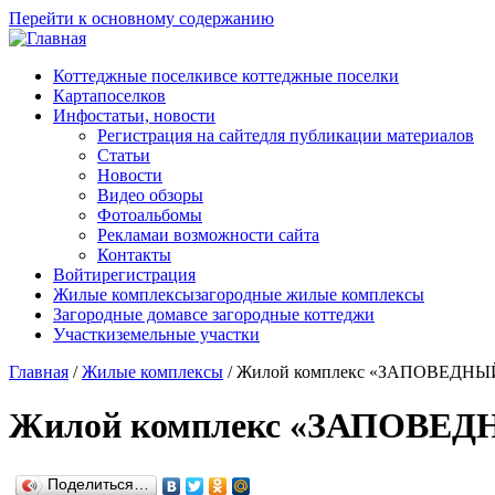
Перейти к основному содержанию
Коттеджные поселки
все коттеджные поселки
Карта
поселков
Инфо
статьи, новости
Регистрация на сайте
для публикации материалов
Статьи
Новости
Видео обзоры
Фотоальбомы
Реклама
и возможности сайта
Контакты
Войти
регистрация
Жилые комплексы
загородные жилые комплексы
Загородные дома
все загородные коттеджи
Участки
земельные участки
Главная
/
Жилые комплексы
/
Жилой комплекс «ЗАПОВЕДНЫ
Жилой комплекс «ЗАПОВЕ
Поделиться…