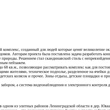
мплекс, созданный для людей которые ценят великолепие ок
омов. Авторам проекта была поставлена задача разработать ко
 природы. Решением стал скандинавский стиль с непревзойде
сным пейзажем.
8 кв.м., позволяющие рассматривать комплекс как для постоян
ими жителями, техническое подполье, разделенное на ячейки дл
детских колясок и прочее. Зоны отдыха, детские площадки и пр
ром, а система видеонаблюдения и электронного контроля до
ном из элитных районов Ленинградской области в дер. Юкки 