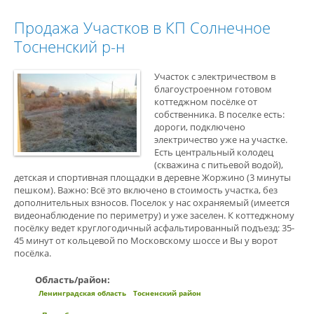
Продажа Участков в КП Солнечное
Тосненский р-н
Участок с электричеством в
благоустроенном готовом
коттеджном посёлке от
собственника. В поселке есть:
дороги, подключено
электричество уже на участке.
Есть центральный колодец
(скважина с питьевой водой),
детская и спортивная площадки в деревне Жоржино (3 минуты
пешком). Важно: Всё это включено в стоимость участка, без
дополнительных взносов. Поселок у нас охраняемый (имеется
видеонаблюдение по периметру) и уже заселен. К коттеджному
посёлку ведет круглогодичный асфальтированный подъезд: 35-
45 минут от кольцевой по Московскому шоссе и Вы у ворот
посёлка.
Область/район:
Ленинградская область
Тосненский район