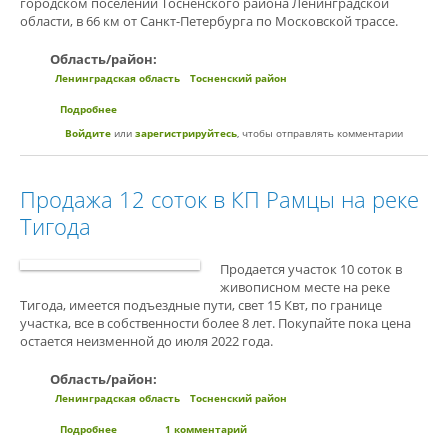
городском поселении Тосненского района Ленинградской
области, в 66 км от Санкт-Петербурга по Московской трассе.
Область/район:
Ленинградская область
Тосненский район
Подробнее
о Участок 10 соток на реке Тигода (у д.Рамцы, ДНП)
Войдите
или
зарегистрируйтесь
, чтобы отправлять комментарии
Продажа 12 соток в КП Рамцы на реке
Тигода
Продается участок 10 соток в
живописном месте на реке
Тигода, имеется подъездные пути, свет 15 Квт, по границе
участка, все в собственности более 8 лет. Покупайте пока цена
остается неизменной до июля 2022 года.
Область/район:
Ленинградская область
Тосненский район
Подробнее
о Продажа 12 соток в КП Рамцы на реке Тигода
1 комментарий