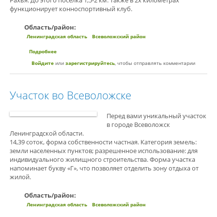
Рахья. До этого поселка 1,5-2 км. Также в 2х километрах
функционирует конноспортивный клуб.
Область/район:
Ленинградская область
Всеволожский район
Подробнее
о Лучший участок
Войдите
или
зарегистрируйтесь
, чтобы отправлять комментарии
Участок во Всеволожске
Перед вами уникальный участок
в городе Всеволожск
Ленинградской области.
14,39 соток, форма собственности частная. Категория земель:
земли населенных пунктов; разрешенное использование: для
индивидуального жилищного строительства. Форма участка
напоминает букву «Г», что позволяет отделить зону отдыха от
жилой.
Область/район:
Ленинградская область
Всеволожский район