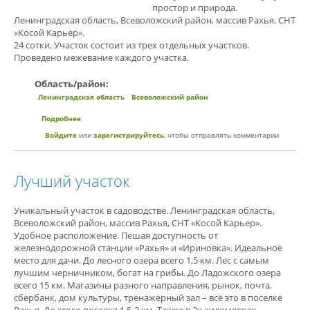
простор и природа.
Ленинградская область, Всеволожский район, массив Рахья, СНТ
«Косой Карьер».
24 сотки. Участок состоит из трех отдельных участков.
Проведено межевание каждого участка.
Область/район:
Ленинградская область
Всеволожский район
Подробнее
о участок для тех, кому нужен простор и природа.
Войдите
или
зарегистрируйтесь
, чтобы отправлять комментарии
Лучший участок
Уникальный участок в садоводстве. Ленинградская область,
Всеволожский район, массив Рахья, СНТ «Косой Карьер».
Удобное расположение. Пешая доступность от
железнодорожной станции «Рахья» и «Ириновка». Идеальное
место для дачи. До лесного озера всего 1,5 км. Лес с самым
лучшим черничником, богат на грибы. До Ладожского озера
всего 15 км. Магазины разного направления, рынок, почта,
сбербанк, дом культуры, тренажерный зал – всё это в поселке