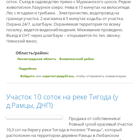
соток. Съезд в садоводство прямо с Мурманского шоссе. Рядом
живописное Лазурное озеро. Нева в 15 минутах на велосипеде.
Лес с ягодами и грибами. . Электричество, водопровод на
границе участка. 2 магазина в 5 минутах ходьбы от участка.
Охрана 24/7, шлагбаум. Охраняемая территория по всему
поселку, ведется видеонаблюдение. Межевание проведено.
Въезд в СНТ через шлагбаум – открывается по тел. звонку.
Членский взнос.
Область/район:
Ленинградская область
Всеволожский район
Подробнее
о Продам участок 6 соток в СНТ Дружба -2 во Всеволожске
Войдите
или
зарегистрируйтесь
, чтобы отправлять комментарии
Участок 10 соток на реке Тигода (у
д.Рамцы, ДНП)
Продажа от собственника!
Ровный сухой красивый Участок
10,3 сот на берегу реки Тигода в поселке "Рамцы", который
расположен на территории деревни Рамцы в Любанском