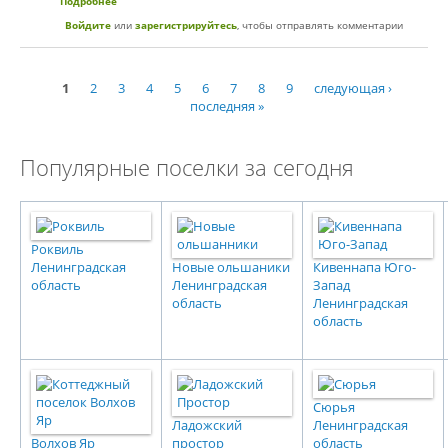
Подробнее
о Продажа Участков в КП Солнечное Тосненский р-н
Войдите
или
зарегистрируйтесь
, чтобы отправлять комментарии
1
2
3
4
5
6
7
8
9
следующая ›
Страницы
последняя »
Популярные поселки за сегодня
Роквиль
Ленинградская
Новые ольшаники
Кивеннапа Юго-
область
Ленинградская
Запад
область
Ленинградская
область
Сюрья
Ладожский
Ленинградская
Волхов Яр
простор
область