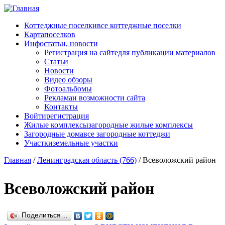
Перейти к основному содержанию
Коттеджные поселки
все коттеджные поселки
Карта
поселков
Инфо
статьи, новости
Регистрация на сайте
для публикации материалов
Статьи
Новости
Видео обзоры
Фотоальбомы
Реклама
и возможности сайта
Контакты
Войти
регистрация
Жилые комплексы
загородные жилые комплексы
Загородные дома
все загородные коттеджи
Участки
земельные участки
Главная
/
Ленинградская область (766)
/
Всеволожский район
Всеволожский район
Поделиться…