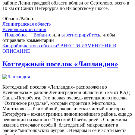
районе Ленинграсдкой области вблизи от Сертолово, всего в
10 км от Санкт-Петербурга по Выборгскому шоссе.
Область/Район:
Ленинградская область
Всеволожский район
Подробнее
о Коттеджный поселок «Медное»
Войдите
или
зарегистрируйтесь
, чтобы
отправлять комментарии
Застройщик этого объекта? ВНЕСТИ ИЗМЕНЕНИЯ В
ОПИСАНИЕ
Коттеджный поселок «Лапландия»
Коттеджный поселок «Лапландия» расположен во
Всеволожском районе Ленинградской области в 5 км от КАД
Санкт-Петербурга. Это первая очередь коттеджного поселка
"Охтинское раздолье", который строится в Мистолово.
Мистолово — ближайший, экологически чистый пригород
Петербурга – южная граница живописнейшего района, еще до
революции названного "Русской Швейцарией". Старожилы
издавна отмечают особый, благодатный микроклимат в
районе "мистоловских бугров". Недаром и сейчас эти места