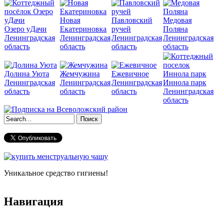
Новая
Павловский
Медовая
Озеро уДачи
Екатериновка
ручей
Поляна
Ленинградская
Ленинградская
Ленинградская
Ленинградская
область
область
область
область
Долина Уюта
Жемчужина
Ежевичное
Ленинградская
Ленинградская
Ленинградская
Иннола парк
область
область
область
Ленинградская
область
Форма поиска
Уникальное средство гигиены!
Навигация