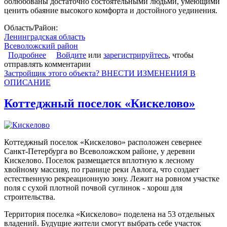
облюбованы достаточно состоятельными людьми, умеющими
ценить обаяние высокого комфорта и достойного уединения.
Область/Район:
Ленинградская область
Всеволожский район
Подробнее
о Коттеджный поселок «Лапландия»
Войдите
или
зарегистрируйтесь
, чтобы
отправлять комментарии
Застройщик этого объекта? ВНЕСТИ ИЗМЕНЕНИЯ В
ОПИСАНИЕ
Коттеджный поселок «Кискелово»
Коттеджный поселок «Кискелово» расположен севернее
Санкт-Петербурга во Всеволожском районе, у деревни
Кискелово. Поселок размещается вплотную к лесному
хвойному массиву, по границе реки Авлога, что создает
естественную рекреационную зону. Лежит на ровном участке
поля с сухой плотной почвой суглинок - хорош для
строительства.
Территория поселка «Кискелово» поделена на 53 отдельных
владений. Будущие жители смогут выбрать себе участок