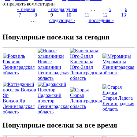
отправлять комментарии
« первая
‹ предыдущая
…
5
6
7
8
9
10
11
12
13
Страницы
…
следующая ›
последняя »
Популярные поселки за сегодня
Роквиль
Новые
Кивеннапа
Муромицы
Ленинградская
ольшаники
Юго-Запад
Ленинградская
область
Ленинградская
Ленинградская
область
область
область
Ладожский
Сюрья
Старая Ладога
Волхов Яр
простор
Ленинградская
Ленинградская
Ленинградская
Ленинградская
область
область
область
область
Популярные поселки за все время