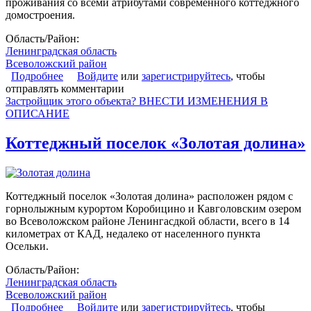
проживания со всеми атрибутами современного коттеджного
домостроения.
Область/Район:
Ленинградская область
Всеволожский район
Подробнее
о Коттеджный поселок «Касимово»
Войдите
или
зарегистрируйтесь
, чтобы
отправлять комментарии
Застройщик этого объекта? ВНЕСТИ ИЗМЕНЕНИЯ В
ОПИСАНИЕ
Коттеджный поселок «Золотая долина»
Коттеджный поселок «Золотая долина» расположен рядом с
горнолыжным курортом Коробицино и Кавголовским озером
во Всеволожском районе Ленингасдкой области, всего в 14
километрах от КАД, недалеко от населенного пункта
Осельки.
Область/Район:
Ленинградская область
Всеволожский район
Подробнее
о Коттеджный поселок «Золотая долина»
Войдите
или
зарегистрируйтесь
, чтобы