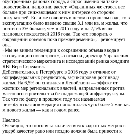
обустроенных районах города, а спрос именно на такие
новостройки, напротив, растет. «Окраинных же строек все
больше при снижающемся к ним интересе со стороны
покупателей. Если же говорить в целом о прошлом годе, то в
эксплуатацию было введено свыше 3,1 млн кв. м жилья, что
почти на 3% больше, чем в 2015 году и на 7,5% выше
плановых показателей 2016 года. Так что говорить о
сокращении объемов пока преждевременно», - резюмирует
она.
«Мы не видим тенденции к сокращению объема ввода в
эксплуатацию новостроек», - согласна директор Управления
стратегического маркетинга и исследований рынка холдинга
RBI Вера Сережина.
Действительно, в Петербурге в 2016 году в отличие от
общефедеральных результатов, зафиксирован рост ввода
жилья. На 6,5% он снизился в Ленобласти — эффект от
жестких мер региональных властей, направленных против
массового строительства без надлежащей инфраструктуры.
Так что по факту в прошлом году так называемая
петербургская агломерация пополнилась чуть более 5 млн кв.
м нового жилья — как и годом ранее.
Наелись
Очевидно, что погоня за количеством квадратных метров в
ущерб качеству рано или поздно должна была привести к