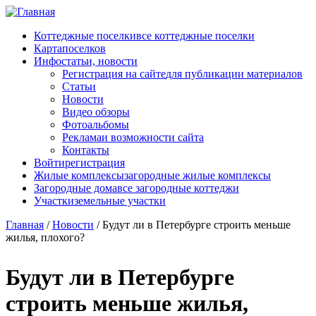
Перейти к основному содержанию
Коттеджные поселки
все коттеджные поселки
Карта
поселков
Инфо
статьи, новости
Регистрация на сайте
для публикации материалов
Статьи
Новости
Видео обзоры
Фотоальбомы
Реклама
и возможности сайта
Контакты
Войти
регистрация
Жилые комплексы
загородные жилые комплексы
Загородные дома
все загородные коттеджи
Участки
земельные участки
Главная
/
Новости
/
Будут ли в Петербурге строить меньше
жилья, плохого?
Будут ли в Петербурге
строить меньше жилья,