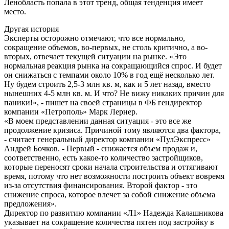
Ленобласть попала в этот тренд, общая тенденция имеет
место.
Другая история
Эксперты осторожно отмечают, что все нормально,
сокращение объемов, во-первых, не столь критично, а во-
вторых, отвечает текущей ситуации на рынке. «Это
нормальная реакция рынка на сокращающийся спрос. И будет
он снижаться с темпами около 10% в год ещё несколько лет.
Ну будем строить 2,5-3 млн кв. м, как и 5 лет назад, вместо
нынешних 4-5 млн кв. м. И что? Не вижу никаких причин для
паники!», - пишет на своей страницы в ФБ гендиректор
компании «Петрополь» Марк Лернер.
«В моем представлении данная ситуация - это все же
продолжение кризиса. Причиной тому являются два фактора,
- считает генеральный директор компании «ПулЭкспресс»
Андрей Бочков. - Первый - снижается объем продаж и,
соответственно, есть какое-то количество застройщиков,
которые переносят сроки начала строительства и оттягивают
время, потому что нет возможности построить объект вовремя
из-за отсутствия финансирования. Второй фактор - это
снижение спроса, которое влечет за собой снижение объема
предложения».
Директор по развитию компании «Л1» Надежда Калашникова
указывает на сокращение количества пятен под застройку в