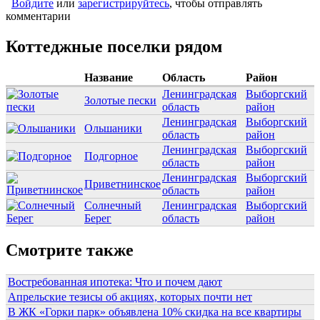
Войдите
или
зарегистрируйтесь
, чтобы отправлять
комментарии
Коттеджные поселки рядом
Название
Область
Район
Ленинградская
Выборгский
Золотые пески
область
район
Ленинградская
Выборгский
Ольшаники
область
район
Ленинградская
Выборгский
Подгорное
область
район
Ленинградская
Выборгский
Приветнинское
область
район
Солнечный
Ленинградская
Выборгский
Берег
область
район
Смотрите также
Востребованная ипотека: Что и почем дают
Апрельские тезисы об акциях, которых почти нет
В ЖК «Горки парк» объявлена 10% скидка на все квартиры