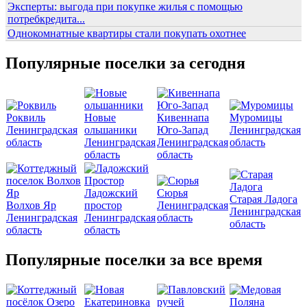
Эксперты: выгода при покупке жилья с помощью
потребкредита...
Однокомнатные квартиры стали покупать охотнее
Популярные поселки за сегодня
Роквиль
Новые
Кивеннапа
Муромицы
Ленинградская
ольшаники
Юго-Запад
Ленинградская
область
Ленинградская
Ленинградская
область
область
область
Ладожский
Сюрья
Старая Ладога
Волхов Яр
простор
Ленинградская
Ленинградская
Ленинградская
Ленинградская
область
область
область
область
Популярные поселки за все время