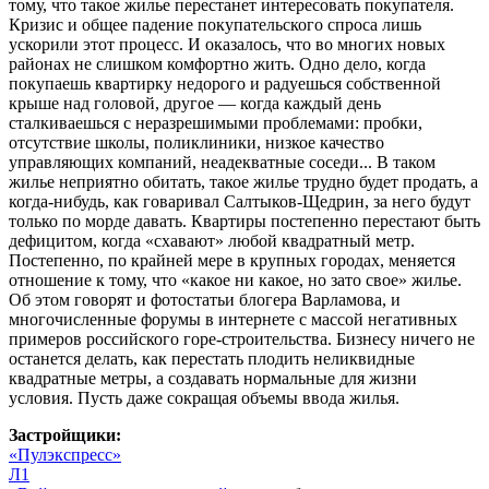
тому, что такое жилье перестанет интересовать покупателя.
Кризис и общее падение покупательского спроса лишь
ускорили этот процесс. И оказалось, что во многих новых
районах не слишком комфортно жить. Одно дело, когда
покупаешь квартирку недорого и радуешься собственной
крыше над головой, другое — когда каждый день
сталкиваешься с неразрешимыми проблемами: пробки,
отсутствие школы, поликлиники, низкое качество
управляющих компаний, неадекватные соседи... В таком
жилье неприятно обитать, такое жилье трудно будет продать, а
когда-нибудь, как говаривал Салтыков-Щедрин, за него будут
только по морде давать. Квартиры постепенно перестают быть
дефицитом, когда «схавают» любой квадратный метр.
Постепенно, по крайней мере в крупных городах, меняется
отношение к тому, что «какое ни какое, но зато свое» жилье.
Об этом говорят и фотостатьи блогера Варламова, и
многочисленные форумы в интернете с массой негативных
примеров российского горе-строительства. Бизнесу ничего не
останется делать, как перестать плодить неликвидные
квадратные метры, а создавать нормальные для жизни
условия. Пусть даже сокращая объемы ввода жилья.
Застройщики:
«Пулэкспресс»
Л1