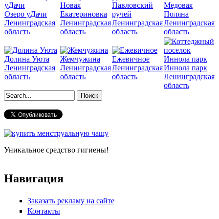
Новая
Павловский
Медовая
Озеро уДачи
Екатериновка
ручей
Поляна
Ленинградская
Ленинградская
Ленинградская
Ленинградская
область
область
область
область
Долина Уюта
Жемчужина
Ежевичное
Ленинградская
Ленинградская
Ленинградская
Иннола парк
область
область
область
Ленинградская
область
Форма поиска
Уникальное средство гигиены!
Навигация
Заказать рекламу на сайте
Контакты