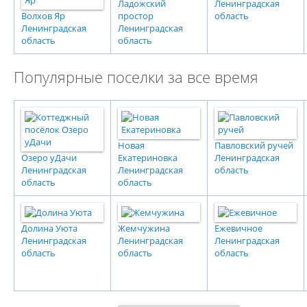
Ладожский
Ленинградская
Волхов Яр
простор
область
Ленинградская
Ленинградская
область
область
Популярные поселки за все время
Новая
Павловский ручей
Озеро уДачи
Екатериновка
Ленинградская
Ленинградская
Ленинградская
область
область
область
Долина Уюта
Жемчужина
Ежевичное
Ленинградская
Ленинградская
Ленинградская
область
область
область