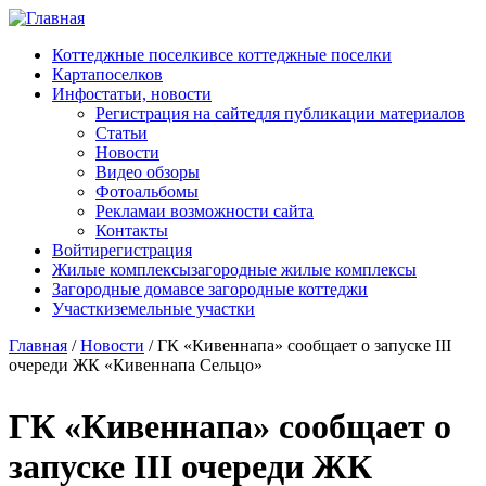
Перейти к основному содержанию
Коттеджные поселки
все коттеджные поселки
Карта
поселков
Инфо
статьи, новости
Регистрация на сайте
для публикации материалов
Статьи
Новости
Видео обзоры
Фотоальбомы
Реклама
и возможности сайта
Контакты
Войти
регистрация
Жилые комплексы
загородные жилые комплексы
Загородные дома
все загородные коттеджи
Участки
земельные участки
Главная
/
Новости
/
ГК «Кивеннапа» сообщает о запуске III
очереди ЖК «Кивеннапа Сельцо»
ГК «Кивеннапа» сообщает о
запуске III очереди ЖК