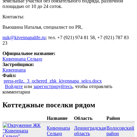
земельные участки без обязательного подряда, различной
площадью от 10 до 24 соток.
Контакты:
Вьюшина Наталья, специалист по PR,
nuk@kivennapalife.ru
; тел. +7 (921) 974 81 58, +7 (921) 787 83
23
Официальное название:
Кивеннапа Сельцо
Застройщики:
Кивеннапа
Файл:
press-reliz._3_ochered_zhk_kivennapa_selco.docx
Войдите
или
зарегистрируйтесь
, чтобы отправлять
комментарии
Коттеджные поселки рядом
Название
Область
Район
Кивеннапа
Ленинградская
Волосовский
Сельцо
область
район