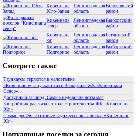
Кивеннапа
Ленинградская
Волосовский
Юго-Запад
область
район
Кивеннапа
Ленинградская
Выборгский
север
область
район
Кивеннапа
Ленинградская
Гатчинский
юг
область
район
Кивеннапа
Ленинградская
Выборгский
Подгорное
область
район
Смотрите также
Таунхаусы теряются в малоэтажке
«Кивеннапа» запускает газ в 9 квартале ЖК «Кивеннапа
Север».
Доступный загород. Самые недорогие лоты мая
Застройщик рассказал о ходе строительства ЖК «Кивеннапа
Юг»
Самые дешёвые готовые таунхаусы оказались в «Кивеннапе
Юг»
Популярные поселки за сегодня