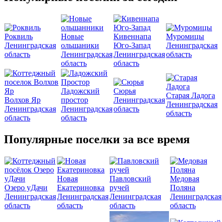
Роквиль
Новые
Кивеннапа
Муромицы
Ленинградская
ольшаники
Юго-Запад
Ленинградская
область
Ленинградская
Ленинградская
область
область
область
Ладожский
Сюрья
Старая Ладога
Волхов Яр
простор
Ленинградская
Ленинградская
Ленинградская
Ленинградская
область
область
область
область
Популярные поселки за все время
Новая
Павловский
Медовая
Озеро уДачи
Екатериновка
ручей
Поляна
Ленинградская
Ленинградская
Ленинградская
Ленинградская
область
область
область
область