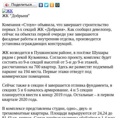
Поделиться…
ЖК "Добрыня"
Компания «Стоун» объявила, что завершает строительство
первых 3-х секций ЖК «Добрыня». Как сообщил девелопер,
сейчас на объектах первой очереди уже завершаются
фасадные работы и внутренняя отделка, производится
установка ограждающих конструкций.
ЖК возводится в Пушкинском районе, в посёлке Шушары
рядом с рекой Кузьминка. Согласно проекту, комплекс будет
состоять из 9-и секций высотой от 5-и до 9-и этажей,
рассчитанных на 700 квартир. Здесь же разместят подземный
паркинг на 194 места. Первые этажи отведут под
коммерческие помещения.
Сейчас также в секции 4 завершается отливка фундамента, в
секциях 5 и 6 началось армирование. 4 и 5 секции
планируется ввести к концу 2019 года. Остальные – в первом
квартале 2020 года.
В комплексе представлены студии, одно-, двух- и
трехкомнатные квартиры. Площади варьируются от 24,24 до
81,43 кв. метров. Самая дешёвая квартира обойдётся в 1,4 млн