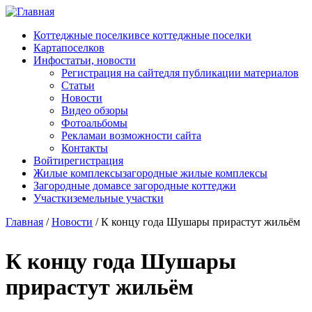
Перейти к основному содержанию
Коттеджные поселки
все коттеджные поселки
Карта
поселков
Инфо
статьи, новости
Регистрация на сайте
для публикации материалов
Статьи
Новости
Видео обзоры
Фотоальбомы
Реклама
и возможности сайта
Контакты
Войти
регистрация
Жилые комплексы
загородные жилые комплексы
Загородные дома
все загородные коттеджи
Участки
земельные участки
Главная
/
Новости
/
К концу года Шушары прирастут жильём
К концу года Шушары
прирастут жильём