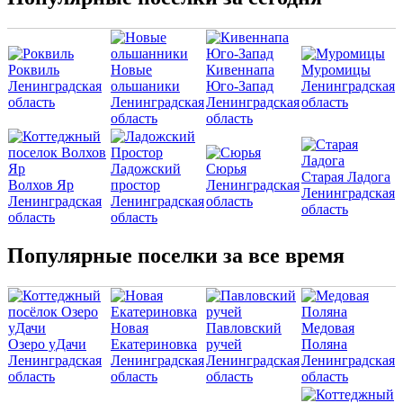
Роквиль
Новые
Кивеннапа
Муромицы
Ленинградская
ольшаники
Юго-Запад
Ленинградская
область
Ленинградская
Ленинградская
область
область
область
Ладожский
Сюрья
Старая Ладога
Волхов Яр
простор
Ленинградская
Ленинградская
Ленинградская
Ленинградская
область
область
область
область
Популярные поселки за все время
Новая
Павловский
Медовая
Озеро уДачи
Екатериновка
ручей
Поляна
Ленинградская
Ленинградская
Ленинградская
Ленинградская
область
область
область
область