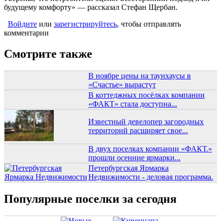
будущему комфорту» — рассказал Стефан Щербан.
Войдите
или
зарегистрируйтесь
, чтобы отправлять
комментарии
Смотрите также
В ноябре цены на таунхаусы в
«Счастье» вырастут
В коттеджных посёлках компании
«ФАКТ» стала доступна...
Известный девелопер загородных
территорий расширяет свое...
В двух поселках компании «ФАКТ.»
прошли осенние ярмарки...
Петербургская Ярмарка
Недвижимости - деловая программа.
Популярные поселки за сегодня