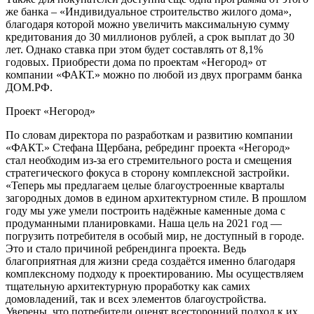
же банка – «Индивидуальное строительство жилого дома»,
благодаря которой можно увеличить максимальную сумму
кредитования до 30 миллионов рублей, а срок выплат до 30
лет. Однако ставка при этом будет составлять от 8,1%
годовых. Приобрести дома по проектам «Негород» от
компании «ФАКТ.» можно по любой из двух программ банка
ДОМ.РФ.
Проект «Негород»
По словам директора по разработкам и развитию компании
«ФАКТ.» Стефана Щербана, ребрединг проекта «Негород»
стал необходим из-за его стремительного роста и смещения
стратегического фокуса в сторону комплексной застройки.
«Теперь мы предлагаем целые благоустроенные кварталы
загородных домов в едином архитектурном стиле. В прошлом
году мы уже умели построить надёжные каменные дома с
продуманными планировками. Наша цель на 2021 год —
погрузить потребителя в особый мир, не доступный в городе.
Это и стало причиной ребрендинга проекта. Ведь
благоприятная для жизни среда создаётся именно благодаря
комплексному подходу к проектированию. Мы осуществляем
тщательную архитектурную проработку как самих
домовладений, так и всех элементов благоустройства.
Уверены, что потребители оценят всесторонний подход к их