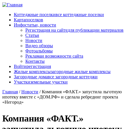
Перейти к основному содержанию
Коттеджные поселки
все коттеджные поселки
Карта
поселков
Инфо
статьи, новости
Регистрация на сайте
для публикации материалов
Статьи
Новости
Видео обзоры
Фотоальбомы
Реклама
и возможности сайта
Контакты
Войти
регистрация
Жилые комплексы
загородные жилые комплексы
Загородные дома
все загородные коттеджи
Участки
земельные участки
Главная
/
Новости
/
Компания «ФАКТ.» запустила льготную
ипотеку вместе с «ДОМ.РФ» и сделала ребрединг проекта
«Негород»
Компания «ФАКТ.»