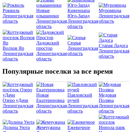
Роквиль
Новые
Кивеннапа
Муромицы
Ленинградская
ольшаники
Юго-Запад
Ленинградская
область
Ленинградская
Ленинградская
область
область
область
Ладожский
Сюрья
Старая Ладога
Волхов Яр
простор
Ленинградская
Ленинградская
Ленинградская
Ленинградская
область
область
область
область
Популярные поселки за все время
Новая
Павловский
Медовая
Озеро уДачи
Екатериновка
ручей
Поляна
Ленинградская
Ленинградская
Ленинградская
Ленинградская
область
область
область
область
Долина Уюта
Жемчужина
Ежевичное