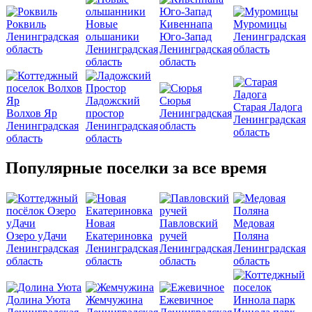
Роквиль
Новые
Кивеннапа
Муромицы
Ленинградская
ольшаники
Юго-Запад
Ленинградская
область
Ленинградская
Ленинградская
область
область
область
Ладожский
Сюрья
Старая Ладога
Волхов Яр
простор
Ленинградская
Ленинградская
Ленинградская
Ленинградская
область
область
область
область
Популярные поселки за все время
Новая
Павловский
Медовая
Озеро уДачи
Екатериновка
ручей
Поляна
Ленинградская
Ленинградская
Ленинградская
Ленинградская
область
область
область
область
Долина Уюта
Жемчужина
Ежевичное