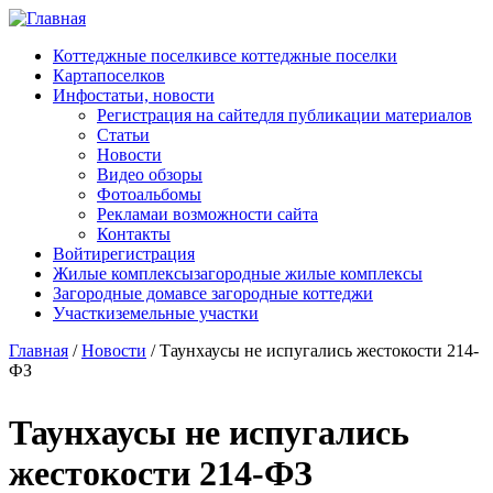
Перейти к основному содержанию
Коттеджные поселки
все коттеджные поселки
Карта
поселков
Инфо
статьи, новости
Регистрация на сайте
для публикации материалов
Статьи
Новости
Видео обзоры
Фотоальбомы
Реклама
и возможности сайта
Контакты
Войти
регистрация
Жилые комплексы
загородные жилые комплексы
Загородные дома
все загородные коттеджи
Участки
земельные участки
Главная
/
Новости
/
Таунхаусы не испугались жестокости 214-
ФЗ
Таунхаусы не испугались
жестокости 214-ФЗ