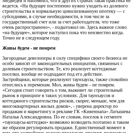
Медведев и напомнил, что в других странах такая практика не
ведется. «На будущее постепенно нужно уходить из долевого
строительства в нормальную цивилизованную ипотеку — с
субсидиями, в случае необходимости, в том числе за
государственный счет или за счет работодателя, что тоже
очень распространено», - подытожил он. Здесь важное слово
«на будущее», которое наступил пока что неизвестно когда.
Точно не в следующем году.
Живы будем - не помрем
Загородные девелоперы в силу специфики своего бизнеса не
особо зависят от законодательных инициатив, связанных с
долевым строительством. Те, кто реализует коттеджные
поселки, вообще не подпадают под его действие.
Застройщики, которые реализуют таунхаусы, также спокойно
отнеслись к переменам. Мол, живы будем – не помрем.
«Сегодня стоит говорить о том, выживет ли строительный
рынок в принципе в таких условиях. Для таунхаусов и
коттеджного строительства рисков, скорее, меньше, чем для
многоквартирных жилых домов», - уверена директор по
продажам и маркетингу и рекламе ГК «Кивеннапа» Латышева
Наталья Александровна. По ее словам, поселок в сегменте
«таунхаусы-коттеджи» возможно возводить поэтапно и таким
же образом регулировать продажи. Единственный момент в
том, что застройщик должен предлагать продукт, полностью