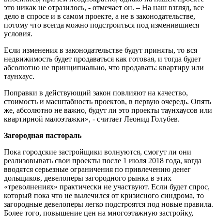
это никак не отразилось, - отмечает он. – На наш взгляд, все
дело в спросе и в самом проекте, а не в законодательстве,
потому что всегда можно подстроиться под изменившиеся
условия.
Если изменения в законодательстве будут приняты, то вся
недвижимость будет продаваться как готовая, и тогда будет
абсолютно не принципиально, что продавать: квартиру или
таунхаус.
Поправки в действующий закон повлияют на качество,
стоимость и масштабность проектов, в первую очередь. Опять
же, абсолютно не важно, будут ли это проекты таунхаусов или
квартирной малоэтажки», - считает Леонид Голубев.
Загородная пастораль
Пока городские застройщики волнуются, смогут ли они
реализовывать свои проекты после 1 июля 2018 года, когда
вводятся серьезные ограничения по привлечению денег
дольщиков, девелоперы загородного рынка в этих
«треволнениях» практически не участвуют. Если будет спрос,
который пока что не вылечился от кризисного синдрома, то
загородные девелоперы легко подстроятся под новые правила.
Более того, повышение цен на многоэтажную застройку,