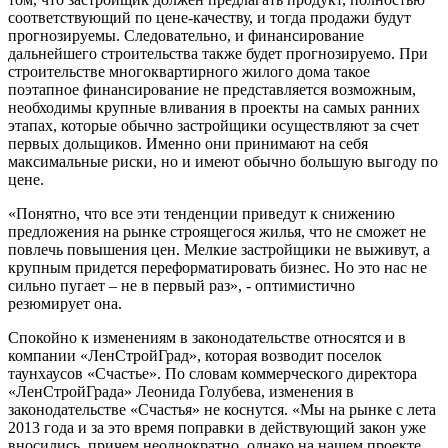
соответствующий по цене-качеству, и тогда продажи будут
прогнозируемы. Следовательно, и финансирование
дальнейшего строительства также будет прогнозируемо. При
строительстве многоквартирного жилого дома такое
поэтапное финансирование не представляется возможным,
необходимы крупные вливания в проекты на самых ранних
этапах, которые обычно застройщики осуществляют за счет
первых дольщиков. Именно они принимают на себя
максимальные риски, но и имеют обычно большую выгоду по
цене.
«Понятно, что все эти тенденции приведут к снижению
предложения на рынке строящегося жилья, что не сможет не
повлечь повышения цен. Мелкие застройщики не выживут, а
крупным придется переформатировать бизнес. Но это нас не
сильно пугает – не в первый раз», - оптимистично
резюмирует она.
Спокойно к изменениям в законодательстве относятся и в
компании «ЛенСтройГрад», которая возводит поселок
таунхаусов «Счастье». По словам коммерческого директора
«ЛенСтройГрада» Леонида Голубева, изменения в
законодательстве «Счастья» не коснутся. «Мы на рынке с лета
2013 года и за это время поправки в действующий закон уже
вносились, причем неоднократно, однако на нашем проекте