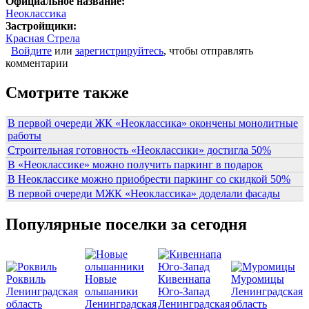
Официальное название:
Неоклассика
Застройщики:
Красная Стрела
Войдите
или
зарегистрируйтесь
, чтобы отправлять
комментарии
Смотрите также
В первой очереди ЖК «Неоклассика» окончены монолитные
работы
Строительная готовность «Неоклассики» достигла 50%
В «Неоклассике» можно получить паркинг в подарок
В Неоклассике можно приобрести паркинг со скидкой 50%
В первой очереди МЖК «Неоклассика» доделали фасады
Популярные поселки за сегодня
Роквиль
Новые
Кивеннапа
Муромицы
Ленинградская
ольшаники
Юго-Запад
Ленинградская
область
Ленинградская
Ленинградская
область