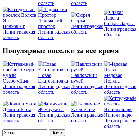
область
область
Ладожский
Сюрья
Старая Ладога
Волхов Яр
простор
Ленинградская
Ленинградская
Ленинградская
Ленинградская
область
область
область
область
Популярные поселки за все время
Новая
Павловский
Медовая
Озеро уДачи
Екатериновка
ручей
Поляна
Ленинградская
Ленинградская
Ленинградская
Ленинградская
область
область
область
область
Долина Уюта
Жемчужина
Ежевичное
Ленинградская
Ленинградская
Ленинградская
Иннола парк
область
область
область
Ленинградская
область