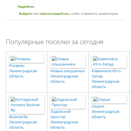
Подробнее
о Коттеджный поселок «72 поле»
Войдите
или
зарегистрируйтесь
, чтобы отправлять комментарии
Популярные поселки за сегодня
Роквиль
Ленинградская
Новые ольшаники
Кивеннапа Юго-
область
Ленинградская
Запад
область
Ленинградская
область
Сюрья
Ладожский
Ленинградская
Волхов Яр
простор
область
Ленинградская
Ленинградская
область
область