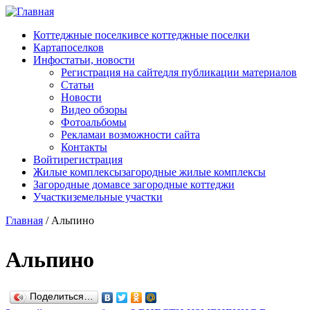
Перейти к основному содержанию
Коттеджные поселки
все коттеджные поселки
Карта
поселков
Инфо
статьи, новости
Регистрация на сайте
для публикации материалов
Статьи
Новости
Видео обзоры
Фотоальбомы
Реклама
и возможности сайта
Контакты
Войти
регистрация
Жилые комплексы
загородные жилые комплексы
Загородные дома
все загородные коттеджи
Участки
земельные участки
Главная
/
Альпино
Альпино
Поделиться…