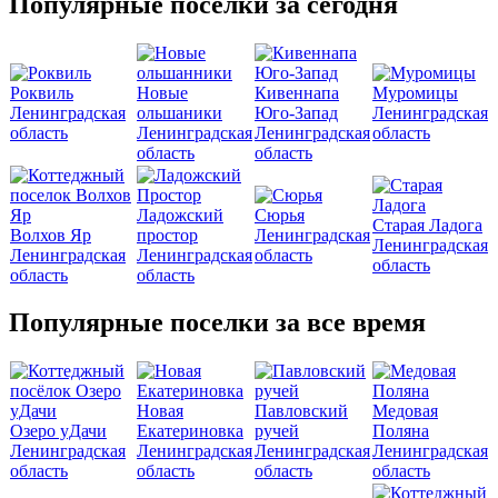
Популярные поселки за сегодня
Роквиль
Новые
Кивеннапа
Муромицы
Ленинградская
ольшаники
Юго-Запад
Ленинградская
область
Ленинградская
Ленинградская
область
область
область
Ладожский
Сюрья
Старая Ладога
Волхов Яр
простор
Ленинградская
Ленинградская
Ленинградская
Ленинградская
область
область
область
область
Популярные поселки за все время
Новая
Павловский
Медовая
Озеро уДачи
Екатериновка
ручей
Поляна
Ленинградская
Ленинградская
Ленинградская
Ленинградская
область
область
область
область