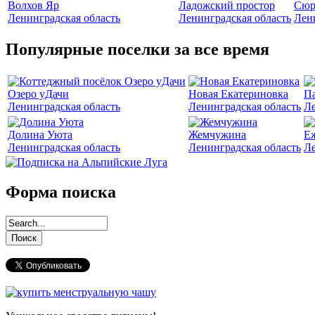
Волхов Яр
Ладожский простор
Сюр
Ленинградская область
Ленинградская область
Лен
Популярные поселки за все время
Озеро уДачи
Новая Екатериновка
Па
Ленинградская область
Ленинградская область
Ле
Долина Уюта
Жемчужина
Е
Ленинградская область
Ленинградская область
Ле
Форма поиска