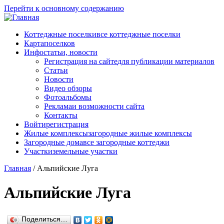
Перейти к основному содержанию
Коттеджные поселки
все коттеджные поселки
Карта
поселков
Инфо
статьи, новости
Регистрация на сайте
для публикации материалов
Статьи
Новости
Видео обзоры
Фотоальбомы
Реклама
и возможности сайта
Контакты
Войти
регистрация
Жилые комплексы
загородные жилые комплексы
Загородные дома
все загородные коттеджи
Участки
земельные участки
Главная
/
Альпийские Луга
Альпийские Луга
Поделиться…