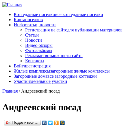
Перейти к основному содержанию
Коттеджные поселки
все коттеджные поселки
Карта
поселков
Инфо
статьи, новости
Регистрация на сайте
для публикации материалов
Статьи
Новости
Видео обзоры
Фотоальбомы
Реклама
и возможности сайта
Контакты
Войти
регистрация
Жилые комплексы
загородные жилые комплексы
Загородные дома
все загородные коттеджи
Участки
земельные участки
Главная
/
Андреевский посад
Андреевский посад
Поделиться…