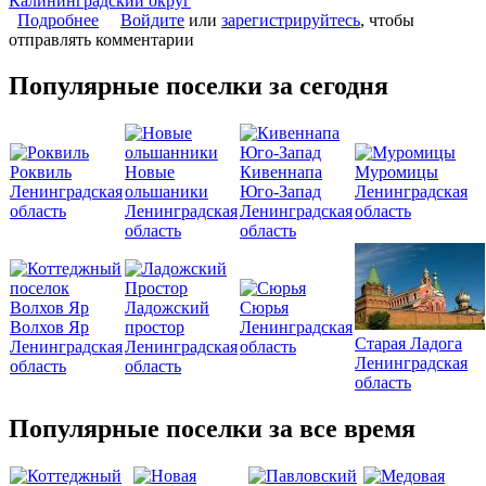
Калининградский округ
Подробнее
о Коттеджный поселок «Андреевский Посад»
Войдите
или
зарегистрируйтесь
, чтобы
отправлять комментарии
Популярные поселки за сегодня
Роквиль
Новые
Кивеннапа
Муромицы
Ленинградская
ольшаники
Юго-Запад
Ленинградская
область
Ленинградская
Ленинградская
область
область
область
Ладожский
Сюрья
Волхов Яр
простор
Ленинградская
Старая Ладога
Ленинградская
Ленинградская
область
Ленинградская
область
область
область
Популярные поселки за все время