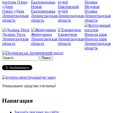
Новая
Павловский
Медовая
Озеро уДачи
Екатериновка
ручей
Поляна
Ленинградская
Ленинградская
Ленинградская
Ленинградская
область
область
область
область
Долина Уюта
Жемчужина
Ежевичное
Ленинградская
Ленинградская
Ленинградская
Иннола парк
область
область
область
Ленинградская
область
Форма поиска
Уникальное средство гигиены!
Навигация
Заказать рекламу на сайте