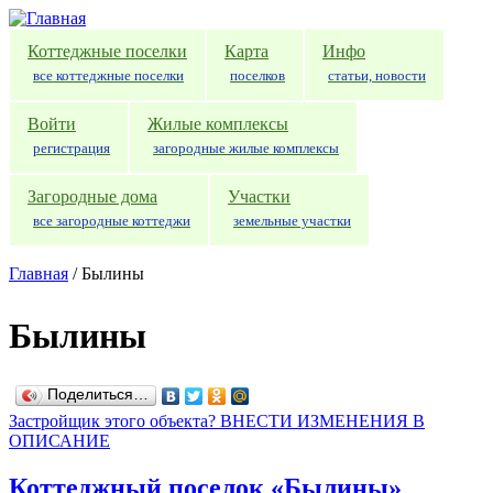
Перейти к основному содержанию
Коттеджные поселки
Карта
Инфо
все коттеджные поселки
поселков
статьи, новости
Войти
Жилые комплексы
регистрация
загородные жилые комплексы
Загородные дома
Участки
все загородные коттеджи
земельные участки
Главная
/
Былины
Былины
Поделиться…
Застройщик этого объекта? ВНЕСТИ ИЗМЕНЕНИЯ В
ОПИСАНИЕ
Коттеджный поселок «Былины»