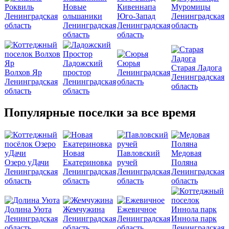
Роквиль
Новые
Кивеннапа
Муромицы
Ленинградская
ольшаники
Юго-Запад
Ленинградская
область
Ленинградская
Ленинградская
область
область
область
Ладожский
Сюрья
Старая Ладога
Волхов Яр
простор
Ленинградская
Ленинградская
Ленинградская
Ленинградская
область
область
область
область
Популярные поселки за все время
Новая
Павловский
Медовая
Озеро уДачи
Екатериновка
ручей
Поляна
Ленинградская
Ленинградская
Ленинградская
Ленинградская
область
область
область
область
Долина Уюта
Жемчужина
Ежевичное
Ленинградская
Ленинградская
Ленинградская
Иннола парк
область
область
область
Ленинградская