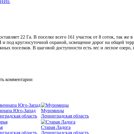
АНИЕ
авляет 22 Га. В поселке всего 161 участок от 8 соток, так же 
П и под круглосуточной охраной, освещение дорог на общей тер
ных поселков. В шаговой доступности есть лес и лесное озеро, 
ять комментарии
ннапа Юго-Запад
Муромицы
нградская область
Ленинградская область
я
Старая Ладога
нградская область
Ленинградская область