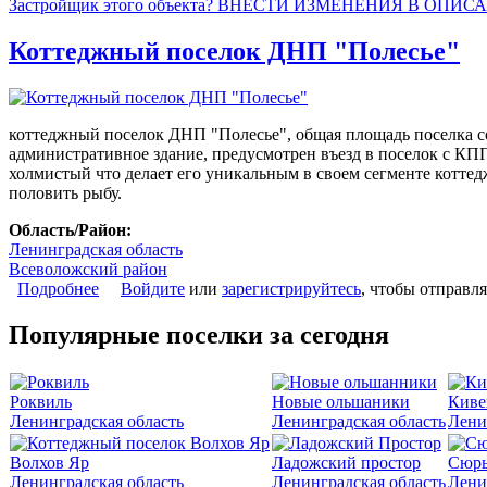
Застройщик этого объекта? ВНЕСТИ ИЗМЕНЕНИЯ В ОПИС
Коттеджный поселок ДНП "Полесье"
коттеджный поселок ДНП "Полесье", общая площадь поселка сост
административное здание, предусмотрен въезд в поселок с КП
холмистый что делает его уникальным в своем сегменте коттедж
половить рыбу.
Область/Район:
Ленинградская область
Всеволожский район
Подробнее
о Коттеджный поселок ДНП "Полесье"
Войдите
или
зарегистрируйтесь
, чтобы отправл
Популярные поселки за сегодня
Роквиль
Новые ольшаники
Киве
Ленинградская область
Ленинградская область
Лени
Волхов Яр
Ладожский простор
Сюрь
Ленинградская область
Ленинградская область
Лени