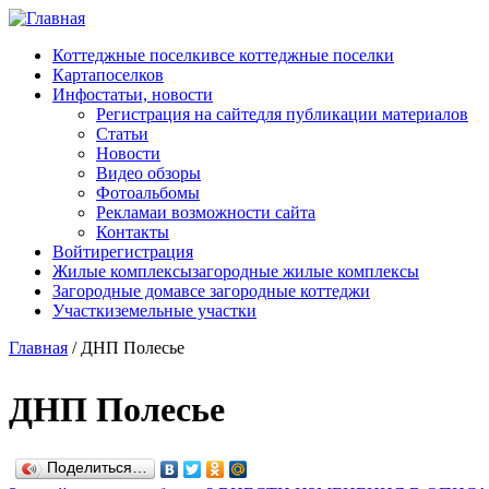
Перейти к основному содержанию
Коттеджные поселки
все коттеджные поселки
Карта
поселков
Инфо
статьи, новости
Регистрация на сайте
для публикации материалов
Статьи
Новости
Видео обзоры
Фотоальбомы
Реклама
и возможности сайта
Контакты
Войти
регистрация
Жилые комплексы
загородные жилые комплексы
Загородные дома
все загородные коттеджи
Участки
земельные участки
Главная
/
ДНП Полесье
ДНП Полесье
Поделиться…