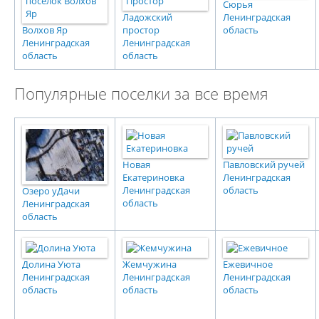
Сюрья
Ладожский
Ленинградская
Волхов Яр
простор
область
Ленинградская
Ленинградская
область
область
Популярные поселки за все время
Новая
Павловский ручей
Екатериновка
Ленинградская
Ленинградская
область
Озеро уДачи
область
Ленинградская
область
Долина Уюта
Жемчужина
Ежевичное
Ленинградская
Ленинградская
Ленинградская
область
область
область