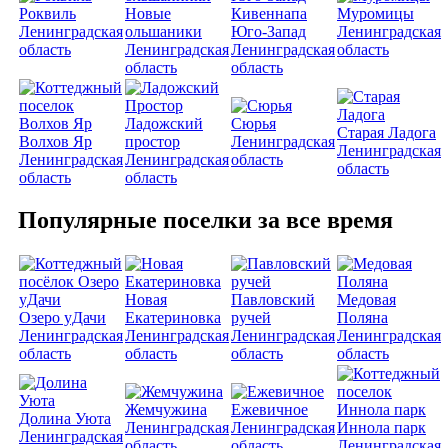
Роквиль
Новые
Кивеннапа
Муромицы
Ленинградская
ольшаники
Юго-Запад
Ленинградская
область
Ленинградская
Ленинградская
область
область
область
Ладожский
Сюрья
Старая Ладога
Волхов Яр
простор
Ленинградская
Ленинградская
Ленинградская
Ленинградская
область
область
область
область
Популярные поселки за все время
Новая
Павловский
Медовая
Озеро уДачи
Екатериновка
ручей
Поляна
Ленинградская
Ленинградская
Ленинградская
Ленинградская
область
область
область
область
Жемчужина
Ежевичное
Долина Уюта
Ленинградская
Ленинградская
Иннола парк
Ленинградская
область
область
Ленинградская