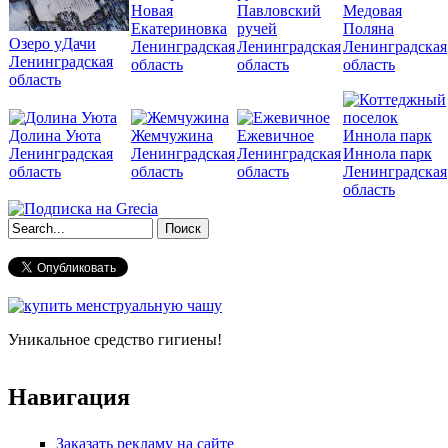
Новая
Павловский
Медовая
Екатериновка
ручей
Поляна
Озеро уДачи
Ленинградская
Ленинградская
Ленинградская
Ленинградская
область
область
область
область
Долина Уюта
Жемчужина
Ежевичное
Ленинградская
Ленинградская
Ленинградская
Иннола парк
область
область
область
Ленинградская
область
Форма поиска
Уникальное средство гигиены!
Навигация
Заказать рекламу на сайте