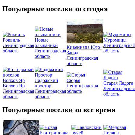
Популярные поселки за сегодня
Роквиль
Новые
Муромицы
Ленинградская
ольшаники
Ленинградская
Кивеннапа Юго-
область
Ленинградская
область
Запад
область
Ленинградская
область
Ладожский
Сюрья
Старая Ладога
Волхов Яр
простор
Ленинградская
Ленинградская
Ленинградская
Ленинградская
область
область
область
область
Популярные поселки за все время