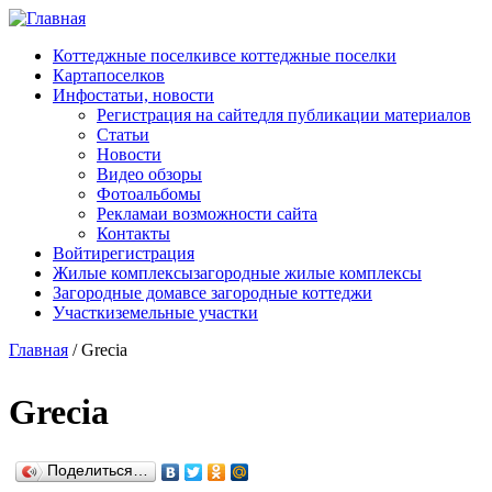
Перейти к основному содержанию
Коттеджные поселки
все коттеджные поселки
Карта
поселков
Инфо
статьи, новости
Регистрация на сайте
для публикации материалов
Статьи
Новости
Видео обзоры
Фотоальбомы
Реклама
и возможности сайта
Контакты
Войти
регистрация
Жилые комплексы
загородные жилые комплексы
Загородные дома
все загородные коттеджи
Участки
земельные участки
Главная
/
Grecia
Grecia
Поделиться…