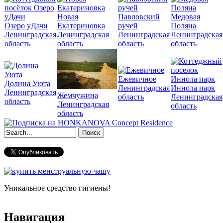
Новая
Павловский
Медовая
Озеро уДачи
Екатериновка
ручей
Поляна
Ленинградская
Ленинградская
Ленинградская
Ленинградская
область
область
область
область
Ежевичное
Долина Уюта
Ленинградская
Иннола парк
Ленинградская
Жемчужина
область
Ленинградская
область
Ленинградская
область
область
Форма поиска
Уникальное средство гигиены!
Навигация