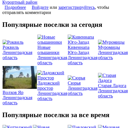
Курортный район
Подробнее
о Коттеджный поселок «HONKANOVA Concept
Войдите
или
зарегистрируйтесь
, чтобы
отправлять комментарии
Residence»
Популярные поселки за сегодня
Роквиль
Новые
Кивеннапа
Муромицы
Ленинградская
ольшаники
Юго-Запад
Ленинградская
область
Ленинградская
Ленинградская
область
область
область
Ладожский
Сюрья
Старая Ладога
простор
Ленинградская
Ленинградская
Волхов Яр
Ленинградская
область
область
Ленинградская
область
область
Популярные поселки за все время