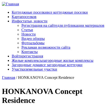
Перейти к основному содержанию
Коттеджные поселки
все коттеджные поселки
Карта
поселков
Инфо
статьи, новости
Регистрация на сайте
для публикации материалов
Статьи
Новости
Видео обзоры
Фотоальбомы
Реклама
и возможности сайта
Контакты
Войти
регистрация
Жилые комплексы
загородные жилые комплексы
Загородные дома
все загородные коттеджи
Участки
земельные участки
Главная
/
HONKANOVA Concept Residence
HONKANOVA Concept
Residence