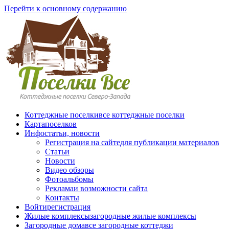
Перейти к основному содержанию
Коттеджные поселки
все коттеджные поселки
Карта
поселков
Инфо
статьи, новости
Регистрация на сайте
для публикации материалов
Статьи
Новости
Видео обзоры
Фотоальбомы
Реклама
и возможности сайта
Контакты
Войти
регистрация
Жилые комплексы
загородные жилые комплексы
Загородные дома
все загородные коттеджи