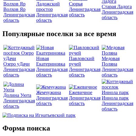
Ладожский
Сюрья
Старая Ладога
Волхов Яр
простор
Ленинградская
Ленинградская
Ленинградская
Ленинградская
область
область
область
область
Популярные поселки за все время
Новая
Павловский
Медовая
Озеро уДачи
Екатериновка
ручей
Поляна
Ленинградская
Ленинградская
Ленинградская
Ленинградская
область
область
область
область
Жемчужина
Ежевичное
Долина Уюта
Ленинградская
Ленинградская
Иннола парк
Ленинградская
область
область
Ленинградская
область
область
Форма поиска