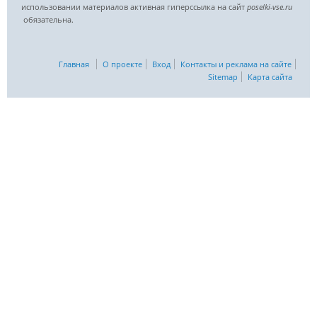
использовании материалов активная гиперссылка на сайт
poselki-vse.ru​
обязательна.
Главная
О проекте
Вход
Контакты и реклама на сайте
Sitemap
Карта сайта