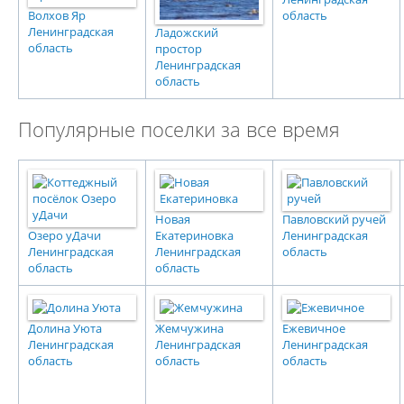
Волхов Яр
область
Ленинградская
Ладожский
область
простор
Ленинградская
область
Популярные поселки за все время
Новая
Павловский ручей
Озеро уДачи
Екатериновка
Ленинградская
Ленинградская
Ленинградская
область
область
область
Долина Уюта
Жемчужина
Ежевичное
Ленинградская
Ленинградская
Ленинградская
область
область
область