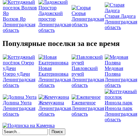
Ладожский
Сюрья
Старая Ладога
Волхов Яр
простор
Ленинградская
Ленинградская
Ленинградская
Ленинградская
область
область
область
область
Популярные поселки за все время
Новая
Павловский
Медовая
Озеро уДачи
Екатериновка
ручей
Поляна
Ленинградская
Ленинградская
Ленинградская
Ленинградская
область
область
область
область
Долина Уюта
Жемчужина
Ежевичное
Ленинградская
Ленинградская
Ленинградская
Иннола парк
область
область
область
Ленинградская
область
Форма поиска