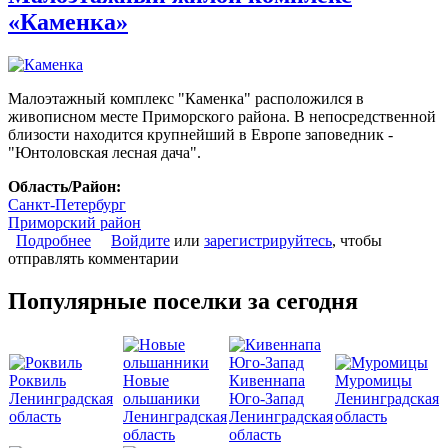
«Каменка»
Малоэтажный комплекс "Каменка" расположился в
живописном месте Приморского района. В непосредственной
близости находится крупнейший в Европе заповедник -
"Юнтоловская лесная дача".
Область/Район:
Санкт-Петербург
Приморский район
Подробнее
о Малоэтажный жилой комплекс «Каменка»
Войдите
или
зарегистрируйтесь
, чтобы
отправлять комментарии
Популярные поселки за сегодня
Роквиль
Новые
Кивеннапа
Муромицы
Ленинградская
ольшаники
Юго-Запад
Ленинградская
область
Ленинградская
Ленинградская
область
область
область