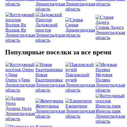
область
Ленинградская
Ленинградская
область
область
область
Ладожский
Сюрья
Старая Ладога
Волхов Яр
простор
Ленинградская
Ленинградская
Ленинградская
Ленинградская
область
область
область
область
Популярные поселки за все время
Новая
Павловский
Медовая
Озеро уДачи
Екатериновка
ручей
Поляна
Ленинградская
Ленинградская
Ленинградская
Ленинградская
область
область
область
область
Жемчужина
Ежевичное
Долина Уюта
Ленинградская
Ленинградская
Иннола парк
Ленинградская
область
область
Ленинградская
область
область