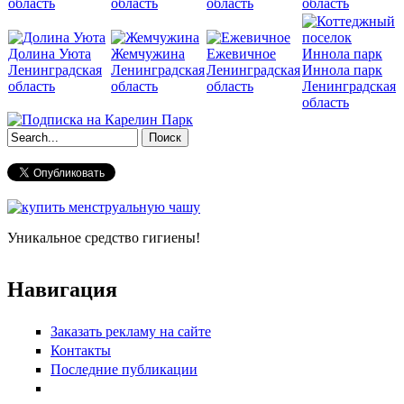
область
область
область
область
Долина Уюта
Жемчужина
Ежевичное
Ленинградская
Ленинградская
Ленинградская
Иннола парк
область
область
область
Ленинградская
область
Форма поиска
Уникальное средство гигиены!
Навигация
Заказать рекламу на сайте
Контакты
Последние публикации