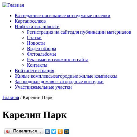
Перейти к основному содержанию
Коттеджные поселки
все коттеджные поселки
Карта
поселков
Инфо
статьи, новости
Регистрация на сайте
для публикации материалов
Статьи
Новости
Видео обзоры
Фотоальбомы
Реклама
и возможности сайта
Контакты
Войти
регистрация
Жилые комплексы
загородные жилые комплексы
Загородные дома
все загородные коттеджи
Участки
земельные участки
Главная
/
Карелин Парк
Карелин Парк
Поделиться…