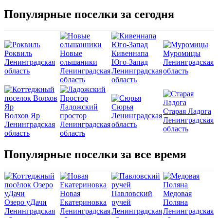
Популярные поселки за сегодня
Роквиль
Новые
Кивеннапа
Муромицы
Ленинградская
ольшаники
Юго-Запад
Ленинградская
область
Ленинградская
Ленинградская
область
область
область
Ладожский
Сюрья
Старая Ладога
Волхов Яр
простор
Ленинградская
Ленинградская
Ленинградская
Ленинградская
область
область
область
область
Популярные поселки за все время
Новая
Павловский
Медовая
Озеро уДачи
Екатериновка
ручей
Поляна
Ленинградская
Ленинградская
Ленинградская
Ленинградская