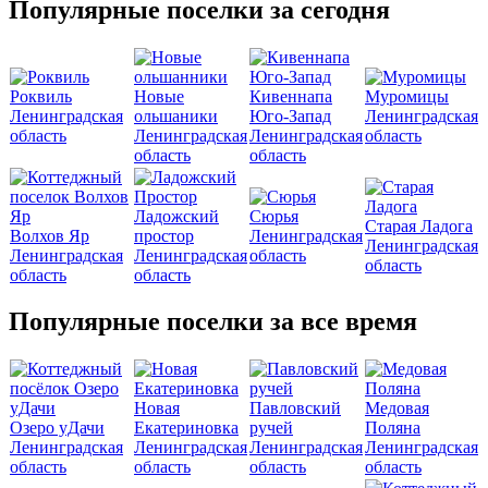
Популярные поселки за сегодня
Роквиль
Новые
Кивеннапа
Муромицы
Ленинградская
ольшаники
Юго-Запад
Ленинградская
область
Ленинградская
Ленинградская
область
область
область
Ладожский
Сюрья
Старая Ладога
Волхов Яр
простор
Ленинградская
Ленинградская
Ленинградская
Ленинградская
область
область
область
область
Популярные поселки за все время
Новая
Павловский
Медовая
Озеро уДачи
Екатериновка
ручей
Поляна
Ленинградская
Ленинградская
Ленинградская
Ленинградская
область
область
область
область