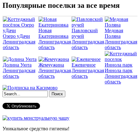
Популярные поселки за все время
Новая
Павловский
Медовая
Озеро уДачи
Екатериновка
ручей
Поляна
Ленинградская
Ленинградская
Ленинградская
Ленинградская
область
область
область
область
Долина Уюта
Жемчужина
Ежевичное
Ленинградская
Ленинградская
Ленинградская
Иннола парк
область
область
область
Ленинградская
область
Форма поиска
Уникальное средство гигиены!