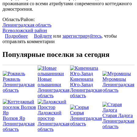
проживания со всеми атрибутами современного коттеджного
домостроения.
Область/Район:
Ленинградская область
Всеволожский район
Подробнее
о Коттеджный поселок «Касимово»
Войдите
или
зарегистрируйтесь
, чтобы
отправлять комментарии
Популярные поселки за сегодня
Роквиль
Новые
Кивеннапа
Муромицы
Ленинградская
ольшаники
Юго-Запад
Ленинградская
область
Ленинградская
Ленинградская
область
область
область
Ладожский
Сюрья
Старая Ладога
Волхов Яр
простор
Ленинградская
Ленинградская
Ленинградская
Ленинградская
область
область
область
область