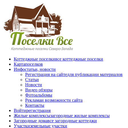
Перейти к основному содержанию
Коттеджные поселки
все коттеджные поселки
Карта
поселков
Инфо
статьи, новости
Регистрация на сайте
для публикации материалов
Статьи
Новости
Видео обзоры
Фотоальбомы
Реклама
и возможности сайта
Контакты
Войти
регистрация
Жилые комплексы
загородные жилые комплексы
Загородные дома
все загородные коттеджи
Участки
земельные участки