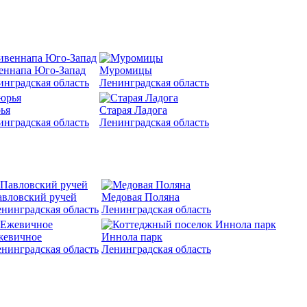
еннапа Юго-Запад
Муромицы
инградская область
Ленинградская область
ья
Старая Ладога
инградская область
Ленинградская область
вловский ручей
Медовая Поляна
нинградская область
Ленинградская область
жевичное
Иннола парк
нинградская область
Ленинградская область