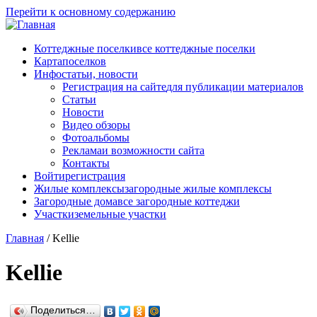
Перейти к основному содержанию
Коттеджные поселки
все коттеджные поселки
Карта
поселков
Инфо
статьи, новости
Регистрация на сайте
для публикации материалов
Статьи
Новости
Видео обзоры
Фотоальбомы
Реклама
и возможности сайта
Контакты
Войти
регистрация
Жилые комплексы
загородные жилые комплексы
Загородные дома
все загородные коттеджи
Участки
земельные участки
Главная
/
Kellie
Kellie
Поделиться…