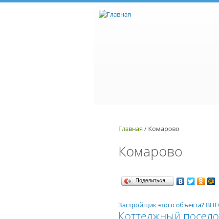
Перейти к основному содержанию
Главная
/
Комарово
Комарово
Поделиться…
Застройщик этого объекта? В
Коттеджный посело