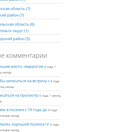
ская область (7)
кий район (7)
льская область (6)
ельск округ (1)
рский район (5)
е комментарии
ошее место, недорогие
4 года 1
ц назад
бы записаться на встречу с
4 года
сяц назад
исаться на просмотр
4 года 1 месяц
д
ем в поселке с 19 года, до
4 года
есяцев назад
ласен, хороший посёлок! У
4 года
есяцев назад