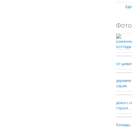
Здр
Фото
от циви
деревне
сарая.
дома с 
глуши.
Канады.