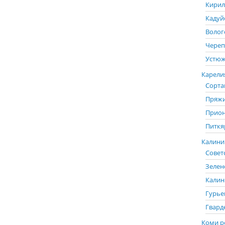
Кирил
Кадуй
Волог
Череп
Устюж
Карелия
Сорта
Пряжи
Прион
Питкя
Калинин
Советс
Зелен
Калин
Гурье
Гвард
Коми р