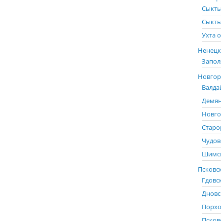
Сыкты
Сыкты
Ухта о
Ненецк
Запол
Новгоро
Валда
Демян
Новго
Старо
Чудов
Шимск
Псковск
Гдовс
Дновс
Порхо
Псков