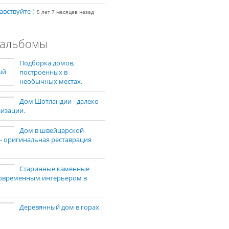
авствуйте !
5 лет 7 месяцев назад
альбомы
Подборка домов,
построенных в
необычных местах.
Дом Шотландии - далеко
лизации.
Дом в швейцарской
 - оригинальная реставрация
Старинные каменные
современным интерьером в
Деревянный дом в горах