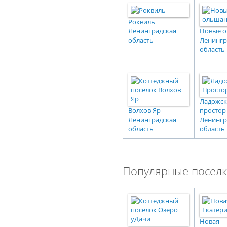
Роквиль
Ленинградская
Новые 
область
Ленингр
область
Ладожс
Волхов Яр
простор
Ленинградская
Ленингр
область
область
Популярные поселк
Новая