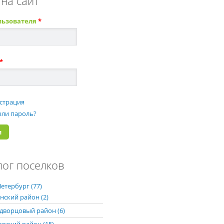
 на сайт
льзователя
*
*
страция
ли пароль?
лог поселков
етербург (77)
нский район (2)
дворцовый район (6)