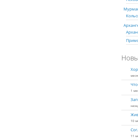
Мурман
Кольс
Арханге
Арханг
Примо
Новы
Хор
меся
Что
1 ме
Зап
наза
Жив
10 м
Сог
11 м