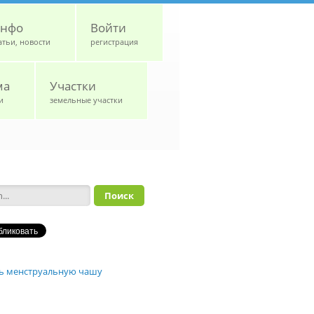
нфо
Войти
атьи, новости
регистрация
ма
Участки
и
земельные участки
а поиска