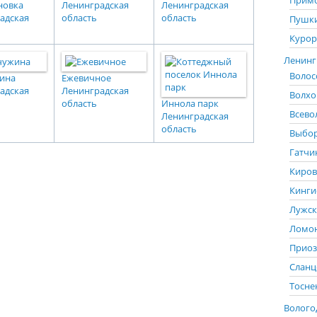
Примо
новка
Ленинградская
Ленинградская
адская
область
область
Пушки
Курор
Ленингр
Волос
ина
Ежевичное
адская
Ленинградская
Волхо
область
Иннола парк
Всево
Ленинградская
область
Выбор
Гатчи
Киров
Кинги
Лужск
Ломон
Приоз
Сланц
Тосне
Вологод