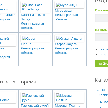
Вход
Имя по
Муромицы
ольшаники
Кивеннапа Юго-
Ленинградская
адская
Запад
область
Ленинградская
область
Пароль
Сюрья
Старая Ладога
кий
Ленинградская
Ленинградская
Реги
область
область
Забы
адская
Ката
и за все время
Санкт-П
Колпи
Петро
Павловский ручей
Медовая Поляна