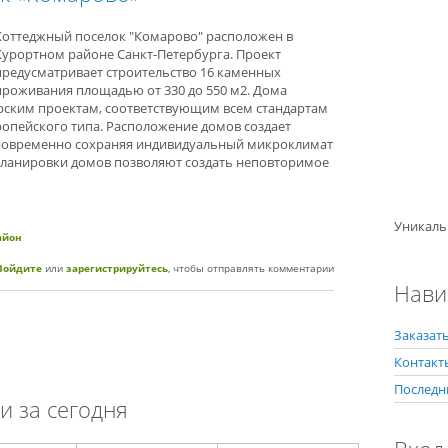
Коттеджный поселок "Комарово" расположен в
Курортном районе Санкт-Петербурга. Проект
предусматривает строительство 16 каменных
проживания площадью от 330 до 550 м2. Дома
рским проектам, соответствующим всем стандартам
ропейского типа. Расположение домов создает
дновременно сохраняя индивидуальный микроклимат
планировки домов позволяют создать неповторимое
Уникаль
айон
жный поселок «Комарово»
Войдите
или
зарегистрируйтесь
, чтобы отправлять комментарии
Нави
Заказать
Контакт
Последн
и за сегодня