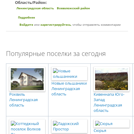
Область/Район:
Ленинградская область
Всеволожский район
Подробнее
о Коттеджный поселок «Корела Парк»
Войдите
или
зарегистрируйтесь
, чтобы отправлять комментарии
Популярные поселки за сегодня
Новые ольшаники
Ленинградская
область
Роквиль
Кивеннапа Юго-
Ленинградская
Запад
область
Ленинградская
область
Сюрья