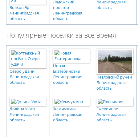
Ладожский
Ленинградская
Волхов Яр
простор
область
Ленинградская
Ленинградская
область
область
Популярные поселки за все время
Новая
Озеро уДачи
Екатериновка
Ленинградская
Ленинградская
Павловский ручей
область
область
Ленинградская
область
Долина Уюта
Жемчужина
Ежевичное
Ленинградская
Ленинградская
Ленинградская
область
область
область