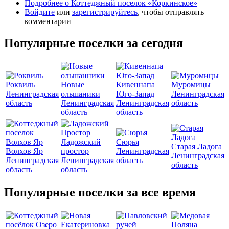
Подробнее
о Коттеджный поселок «Коркинское»
Войдите
или
зарегистрируйтесь
, чтобы отправлять
комментарии
Популярные поселки за сегодня
Роквиль
Новые
Кивеннапа
Муромицы
Ленинградская
ольшаники
Юго-Запад
Ленинградская
область
Ленинградская
Ленинградская
область
область
область
Ладожский
Сюрья
Старая Ладога
Волхов Яр
простор
Ленинградская
Ленинградская
Ленинградская
Ленинградская
область
область
область
область
Популярные поселки за все время