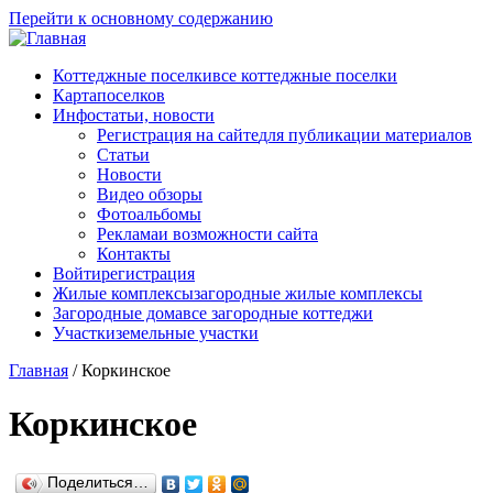
Перейти к основному содержанию
Коттеджные поселки
все коттеджные поселки
Карта
поселков
Инфо
статьи, новости
Регистрация на сайте
для публикации материалов
Статьи
Новости
Видео обзоры
Фотоальбомы
Реклама
и возможности сайта
Контакты
Войти
регистрация
Жилые комплексы
загородные жилые комплексы
Загородные дома
все загородные коттеджи
Участки
земельные участки
Главная
/
Коркинское
Коркинское
Поделиться…